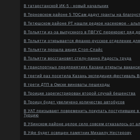
В татарстанской ИК-5 - новый начальник
В Терновском районе 5 ТОСам дадут гранты на благоус
В Тетюшском районе РТ нашли редкое насекомое - альп
В Тольятти из-за выпускного в ПВГУС перекроют ряд д
В Тольятти открывается франко-русское отделение дл
В Тольятти прошла акция Стоп-Спайс
В Тольятти восстановят стелу-панно Радость труда
В транспортных предприятиях Казани открыты ваканс
В третий раз посетила Казань экспедиция-фестиваль В
В трети ДТП в Омске виноваты пешеходы
В Троицке зарегистрирован второй случай бешенства
В Троицу будет увеличено количество автобусов
В УАТ призывают повременить покупать поступившие в 
Турцию
В Убинском районе целое село совсем отказалось от а
В Уфе будет освящен памятник Михаилу Нестерову