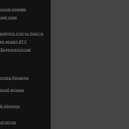
ленном режиме
ский парк
тербурге статуи Христа
сии вошёл ИГУ
. Видеорепортаж
актера Ричарда
ерной музыки
ой обороне
оатлетов