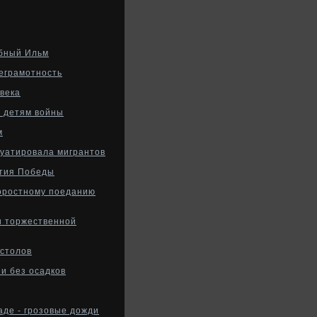
ебный Ильм
неграмотность
века
 детям войны
м
луатировала мигрантов
етия Победы
коростному поеданию
и торжественной
остолов
 и без осадков
аде - грозовые дожди