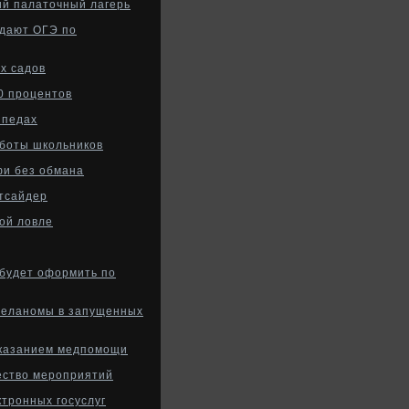
ий палаточный лагерь
сдают ОГЭ по
х садов
0 процентов
ипедах
аботы школьников
фи без обмана
утсайдер
ой ловле
 будет оформить по
 меланомы в запущенных
оказанием медпомощи
ество мероприятий
ктронных госуслуг