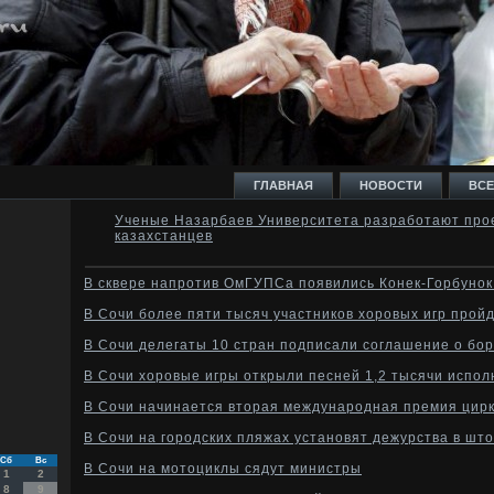
ГЛАВНАЯ
НОВОСТИ
ВСЕ
Ученые Назарбаев Университета разработают про
казахстанцев
И
В сквере напротив ОмГУПСа появились Конек-Горбунок 
В Сочи более пяти тысяч участников хоровых игр прой
В Сочи делегаты 10 стран подписали соглашение о бор
Ь
В Сочи хоровые игры открыли песней 1,2 тысячи испо
В Сочи начинается вторая международная премия цирк
В Сочи на городских пляжах установят дежурства в шт
Сб
Вс
В Сочи на мотоциклы сядут министры
1
2
8
9