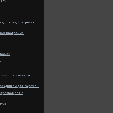
ОНАСС
ади перед Конгресс-
ная программа
орожан
и
бшим при тушении
раздником для горожан
 превращает в
ьмов