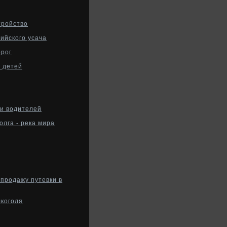
тройство
ийского усача
орог
я детей
ии водителей
олга - река мира
продажу путевки в
лкоголя