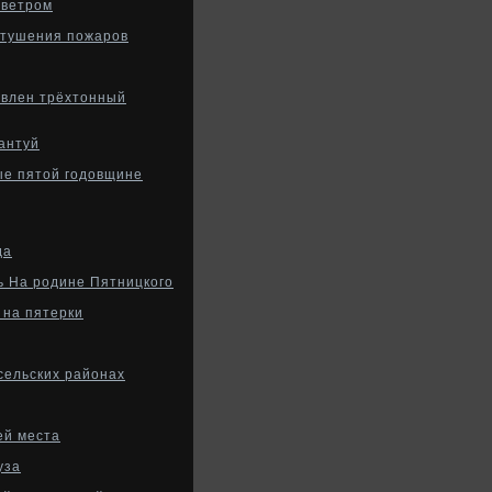
 ветром
 тушения пожаров
овлен трёхтонный
антуй
ые пятой годовщине
да
ь На родине Пятницкого
 на пятерки
сельских районах
ей места
уза