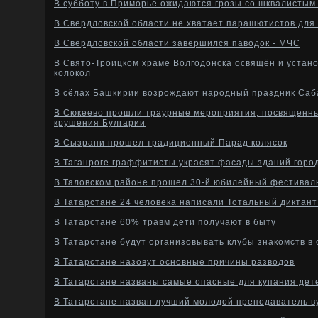
В субботу в Приморье ожидаются грозы со шквалистым
В Свердловской области не хватает парашютистов для
В Свердловской области завершился паводок - МЧС
В Свято-Троицком храме Волгодонска освящён и устан
колокол
В сёлах Башкирии возрождают народный праздник Саб
В Сюкеево прошли траурные мероприятия, посвященн
крушения Булгарии
В Сызрани прошел традиционный Парад колясок
В Таганроге граффитисты украсят фасады зданий горо
В Таловском районе прошел 30-й юбилейный фестивал
В Татарстане 24 человека написали Тотальный диктант
В Татарстане 60% травм дети получают в быту
В Татарстане будут организовывать клубы знакомств в 
В Татарстане назовут основные причины разводов
В Татарстане названы самые опасные для купания дет
В Татарстане назван лучший молодой преподаватель в