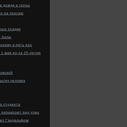
и дожди и грозы
их на пенсию
ные осадки
е балы
норму в пять раз
1 мая из-за 25-летия
ковской
тысяч человек
о студента
а перекроют ряд улиц
стал Гэндальфом