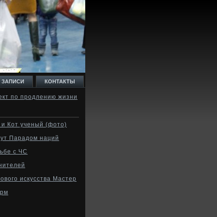
 ЗАПИСИ
КОНТАКТЫ
ект по продлению жизни
и Кот ученый (фото)
дут Парадом наций
ьбе с ЧС
лнителей
ового искусства Мастер
орм