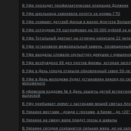
В Уфе проходит профилактическая операция Должник
В Уфе школьница завоевала золото за нормы ГТО
В Уфе снимают детский фильм в жанре фэнтези Волш
В Уфе сотрудник УК оштрафован на 50 000 рублей за 
В Уфе Тотальный диктант на отлично написали 22 чело
В Уфе установили мемориальный камень, посвященный
В Уфе вандалы сломали скульптуру девушки с кувшино
В Уфе возбуждено 88 дел против фирмы, которая эксп
В Уфе в День города открыли обновленный сквер 50-л
В Уфе в День молодежи будет установлен рекорд по с
мороженого
В уфимском роддоме № 4 День защиты детей встретил
выпиской
В Уфу прибывает ковчег с частицами мощей святых Ап
В Украине местами - дожди с грозами, в Киеве - до +20°
В Украине на смену жаре придут грозы и шквалы
В Украине сегодня сохранится сильная жара, но на зап