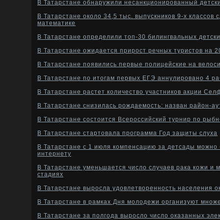
В Татарстане обнаружили несанкционированный детск
В Татарстане около 34,5 тыс. выпускников 9-х классов 
математике
В Татарстане определили топ-30 билингвальных детски
В Татарстане ожидается прирост речных туристов на 2
В Татарстане появились первые полицейские на велос
В Татарстане по итогам первых ЕГЭ аннулировано 4 р
В Татарстане растет количество участников акции Сел
В Татарстане снизилась рождаемость: назван район-а
В Татарстане состоится Всероссийский турнир по рыбн
В Татарстане стартовала программа Год защиты слуха
В Татарстане с 1 июля компенсацию за детсады можно
интернету
В Татарстане уменьшается число случаев рака кожи и
стадиях
В Татарстане выросла удовлетворенность населения 
В Татарстане в рамках Дня молодежи организуют множ
В Татарстане за полгода выросло число оказанных эле