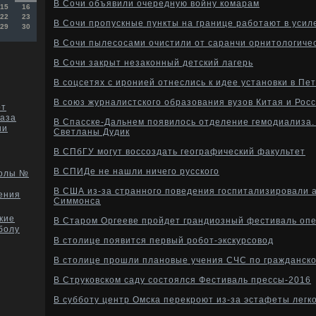
В Сочи объявили очередную войну комарам
15
16
22
23
В Сочи пропускные пункты на границе работают в уси
29
30
В Сочи пылесосами очистили от саранчи орнитологиче
В Сочи закрыт незаконный детский лагерь
В соцсетях с иронией отнеслись к идее установки в Пе
В союз журналистского образования вузов Китая и Рос
рт
каза
В Спасске-Дальнем появилось отделение гемодиализа
ии
Светланы Дудик
В СПбГУ могут воссоздать географический факультет
В СПИДе не нашли ничего русского
колы №
В США из-за странного поведения госпитализировали 
ения
Симмонса
кие
В Старом Оргееве пройдет грандиозный фестиваль оп
болу
В столице появится первый робот-экскурсовод
В столице прошли плановые учения СЧС по гражданск
В Струковском саду состоялся Фестиваль прессы-2016
В субботу центр Омска перекроют из-за эстафеты легк