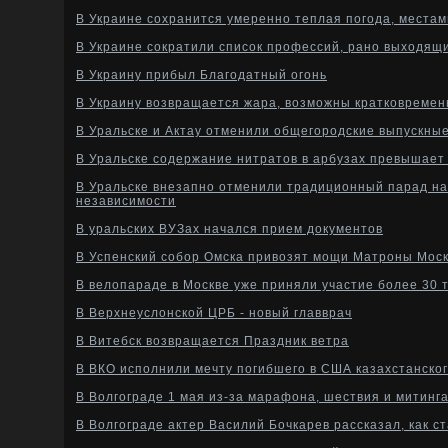
В Украине сохранится умеренно теплая погода, местам
В Украине сократили список профессий, рано выходящ
В Украину прибыл Благодатный огонь
В Украину возвращается жара, возможны кратковремен
В Уральске и Актау отменили общегородские выпускны
В Уральске содержание нитратов в арбузах превышает 
В Уральске внезапно отменили традиционный парад на 
независимости
В уральских ВУЗах начался прием документов
В Успенский собор Омска привозят мощи Матроны Мос
В велопараде в Москве уже приняли участие более 30 
В Верхнеуслонской ЦРБ - новый главврач
В Витебск возвращается Праздник ветра
В ВКО исполнили мечту погибшего в США казахстанског
В Волгограде 1 мая из-за марафона, шествия и митинг
В Волгограде актер Василий Бочкарев рассказал, как 