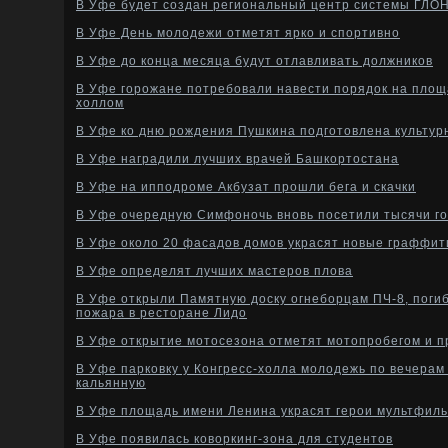
В Уфе будет создан региональный центр системы ГЛ
В Уфе День молодежи отметят ярко и спортивно
В Уфе до конца месяца будут отлавливать должников
В Уфе горожане потребовали навести порядок на площ
холлом
В Уфе ко дню рождения Пушкина подготовлена культур
В Уфе наградили лучших врачей Башкортостана
В Уфе на ипподроме Акбузат прошли бега и скачки
В Уфе очередную Симфоночь вновь посетили тысячи г
В Уфе около 20 фасадов домов украсят новые граффит
В Уфе определят лучших мастеров плова
В Уфе открыли Памятную доску огнеборцам ПЧ-8, поги
пожара в ресторане Лидо
В Уфе открытие мотосезона отметят мотопробегом и п
В Уфе парковку у Конгресс-холла молодежь по вечерам
кальянную
В Уфе площадь имени Ленина украсят герои мультфил
В Уфе появилась коворкинг-зона для студентов