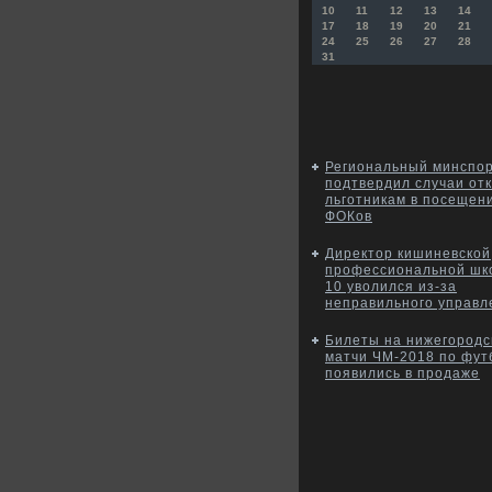
10
11
12
13
14
17
18
19
20
21
24
25
26
27
28
31
Региональный минспо
подтвердил случаи от
льготникам в посещен
ФОКов
Директор кишиневской
профессиональной ш
10 уволился из-за
неправильного управл
Билеты на нижегородс
матчи ЧМ-2018 по фут
появились в продаже