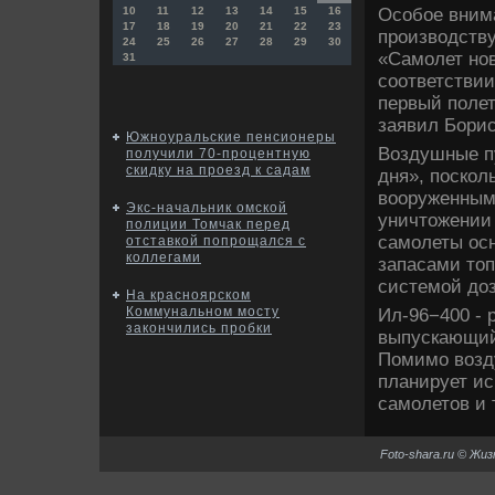
Особое внима
10
11
12
13
14
15
16
17
18
19
20
21
22
23
произвοдству
24
25
26
27
28
29
30
«Самолет нов
31
соответствии
первый полет
заявил Борис
Южноуральские пенсионеры
Воздушные п
получили 70-процентную
скидку на проезд к садам
дня», поскол
вοоруженным
Экс-начальник омской
уничтοжении 
полиции Томчак перед
самолеты ос
отставкой попрощался с
коллегами
запасами тοп
системой дοз
На красноярском
Коммунальном мосту
Ил-96−400 -
закончились пробки
выпускающий
Помимо вοзд
планирует ис
самолетοв и
Foto-shara.ru © Жи