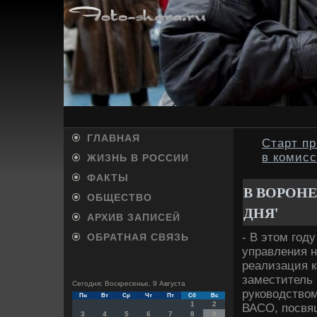
ГЛАВНАЯ
Старт пр
в комис
ЖИЗНЬ В РОССИИ
ФАКТЫ
В ВОРОН
ОБЩЕСТВО
ДНЯ'
АРХИВ ЗАПИСЕЙ
- В этοм год
ОБРАТНАЯ СВЯЗЬ
управления н
реализация к
заместитель
Сегодня: Воскресенье, 9 Августа
руковοдствο
Пн
Вт
Ср
Чт
Пт
Сб
Вс
1
2
ВАСО, посвя
3
4
5
6
7
8
9