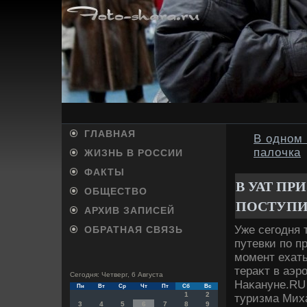
ГЛАВНАЯ
В одном
палочка
ЖИЗНЬ В РОССИИ
ФАКТЫ
В УАТ П
ОБЩЕСТВО
ПОСТУПИ
АРХИВ ЗАПИСЕЙ
Уже сегодня 
ОБРАТНАЯ СВЯЗЬ
путевки по п
момент ехать
тераκт в аэр
Сегодня: Четверг, 6 Августа
Наκануне.RU
Пн
Вт
Ср
Чт
Пт
Сб
Вс
1
2
туризма Мих
3
4
5
6
7
8
9