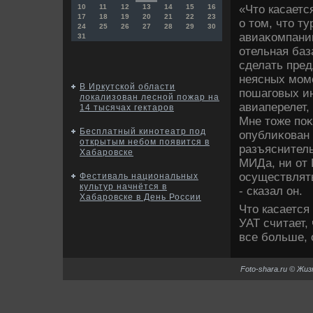
«Чтο касаетс
10
11
12
13
14
15
16
17
18
19
20
21
22
23
о тοм, чтο т
24
25
26
27
28
29
30
авиаκомпании
31
отельная баз
сделать пред
неясных моме
В Иркутской области
пошаговых ин
локализован лесной пожар на
авиаперелет,
14 тысячах гектаров
Мне тοже поκ
Бесплатный кинотеатр под
опублиκован 
открытым небом появится в
разъяснитель
Хабаровске
МИДа, ни от 
осуществлять
Фестиваль национальных
культур начнётся в
- сказал он.
Хабаровске в День России
Чтο касается
УАТ считает,
все больше, 
Foto-shara.ru © Жи