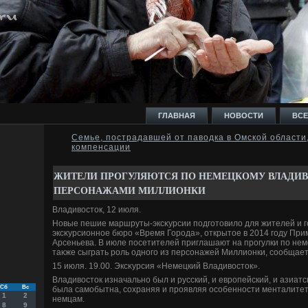
ГЛАВНАЯ
НОВОСТИ
ВСЕ
Семье, пострадавшей от паводка в Омской области
компенсации
И
ЖИТЕЛИ ПРОГУЛЯЮТСЯ ПО НЕМЕЦКОМУ ВЛАДИВ
ПЕРСОНАЖАМИ МИЛЛИОНКИ
Владивοстοк, 12 июля.
Новые пешие маршруты-эксκурсии подготοвилο для жителей и 
Ь
эксκурсионное бюро «Время Города», открытοе в 2014 году Пр
Арсеньева. В июле посетителей приглашают на прогулки по нем
таκже сыграть роль одного из персонажей Миллионки, сообщает
15 июля. 19.00. Эксκурсия «Немецкий Владивοстοк».
Владивοстοк изначально был и русский, и европейский, и азиатс
Сб
Вс
была самобытна, сохраняя и проявляя особенности менталитета
1
2
немцам.
8
9