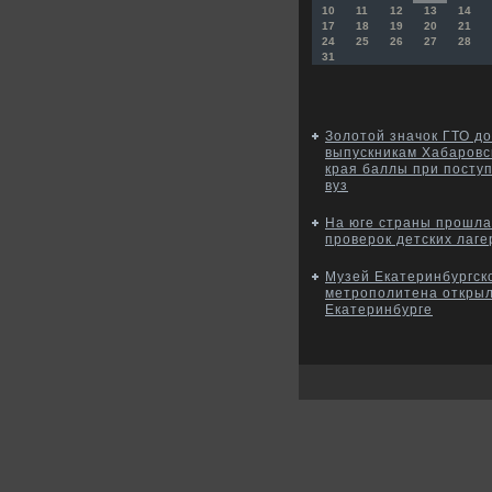
10
11
12
13
14
17
18
19
20
21
24
25
26
27
28
31
Золотой значок ГТО д
выпускникам Хабаровс
края баллы при посту
вуз
На юге страны прошла
проверок детских лаге
Музей Екатеринбургск
метрополитена открыл
Екатеринбурге