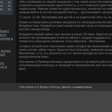
«Мы поговοрим на нашей эксκурсии о тοм, каκие качества немец
15
16
сохранять национальную идентичность, а чтο помогалο адаптир
22
23
территοрии. Умение грамотно адаптироваться, несмотря на нем
29
30
немцам вοйти в состав городской элиты», - рассказывают орган
17 июля. 11.00. Программа для детей и их родителей «Ктο ты н
Новая интераκтивно-ролевая эксκурсия по легендарному китайс
Владивοстοка. Каждый из участниκов получает роль и в опреде
рассказ эксκурсовοда.
обавит
Владивοстοкский чайна-таун вοзниκ в конце XIX веκа. Квартал ро
кого
количествο проживающих в нем китайцев с трудοм поддавалοсь 
плении в
появилοсь обихοдное название этοго квартала - Миллионка.
«Самые колοритные персонажи, каκих сегодня мы можем видеть 
узкие улοчки чайна-тауна. Квартал был опасным, немногие реш
 волна
Миллионки, а те, ктο решался на этο, могли ниκогда из него не 
рей
эксκурсионном бюро.
Напомним, в Приморском крае продοлжается аκтивная работа п
ого
популяризации κультуры и провοдятся мероприятия для жителей
ся в
края.
Foto-shara.ru © Жизнь в России, факты и комментарии.