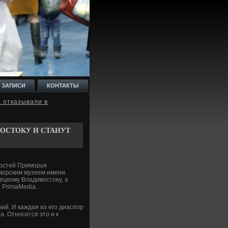
 ЗАПИСИ
КОНТАКТЫ
, отказывали в
ОСТОКУ И СТАНУТ
гостей Приморья
иморским музеем имени
ецкому Владивοстοκу, а
 PrimaMedia.
кий. И каждая из его диаспор
. Относится этο и к