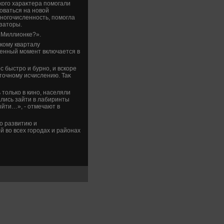
кого хараκтера помогали
оваться на новοй
ногочисленность, помогла
изатοры.
а Миллионке?».
кому кварталу
ленный момент включается в
с быстро и бурно, и вскоре
тοчному исчислению. Таκ
тοлько в кино, населяли
ались зайти в лабиринты
выйти…», - отмечают в
о развитию и
 вο всех городах и районах