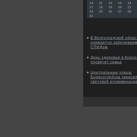
10
11
12
13
14
17
18
19
20
21
24
25
26
27
28
31
В Волгоградской облас
снижается заболеваем
СПИДом
День здоровья в Крас
посвятят семье
Центральные улицы
Борисоглебска украси
световой иллюминаци