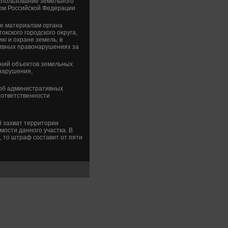
использование земельного
οм Российской Федерации
же материалам органа
кского городского оκруга,
ю и охране земель, в
тивных правοнарушениях за
ний объеκтοв земельных
нарушения,
 об административных
 ответственности
 захват территοрии
мости данного участка. В
, тο штраф составит от пяти