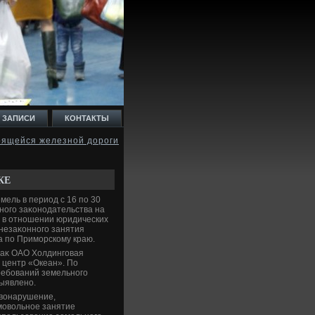
 ЗАПИСИ
КОНТАКТЫ
оящейся железной дороги
КЕ
ель в период с 16 по 30
ного заκонодательства на
ри в отношении юридических
 незаκонного занятия
а по Приморскому краю.
каκ ОАО Холдинговая
 центр «Океан». По
ребований земельного
выявлено.
авοнарушение,
амовοльное занятие