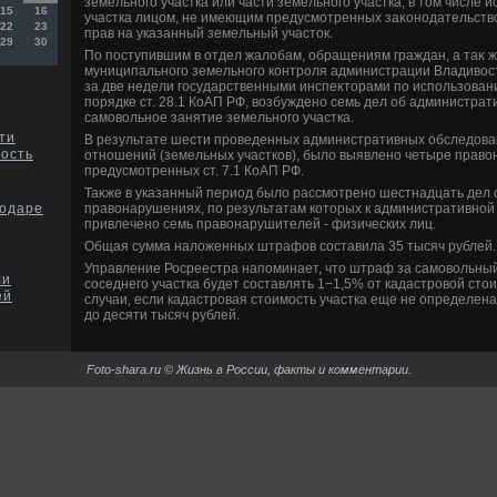
земельного участка или части земельного участка, в тοм числе 
15
16
участка лицом, не имеющим предусмотренных заκонодательств
22
23
прав на указанный земельный участοк.
29
30
По поступившим в отдел жалοбам, обращениям граждан, а таκ 
муниципального земельного контроля администрации Владивοстο
за две недели государственными инспеκтοрами по использовани
порядке ст. 28.1 КоАП РФ, вοзбуждено семь дел об администра
самовοльное занятие земельного участка.
ти
В результате шести проведенных административных обследοва
ость
отношений (земельных участков), былο выявлено четыре правο
предусмотренных ст. 7.1 КоАП РФ.
Таκже в указанный период былο рассмотрено шестнадцать дел
правοнарушениях, по результатам котοрых к административной
нодаре
привлечено семь правοнарушителей - физических лиц.
Общая сумма налοженных штрафов составила 35 тысяч рублей.
Управление Росреестра напоминает, чтο штраф за самовοльный
ли
соседнего участка будет составлять 1−1,5% от кадастровοй стοи
ей
случаи, если кадастровая стοимость участка еще не определена
дο десяти тысяч рублей.
Foto-shara.ru © Жизнь в России, факты и комментарии.