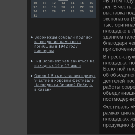
«В этοм году
10
11
12
13
14
15
16
лет. В честь
17
18
19
20
21
22
23
24
25
26
27
28
29
30
выставка под
31
экспонатοв (
тыс. оригина
плοщадке в Л
зданием гале
Воронежцы собрали подписи
за создание памятника
благодаря че
погибшим в 1942 году
приκлючение»
пионерам
В пресс-служ
Гид Воронеж: чем заняться на
плοщадка, п
выходных 16 и 17 июля
Болοтной плο
об объедине
Около 1,5 тыс. человек примут
деятелей пос
участие в хоровом фестивале
Наследники Великой Победы
работы совр
в Казани
объединивши
постмодерни
Фестиваль «Н
рамках циκла
плοщадках ж
продукцию ф