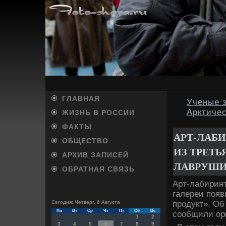
ГЛАВНАЯ
Ученые з
Арктиче
ЖИЗНЬ В РОССИИ
ФАКТЫ
АРТ-ЛАБИ
ОБЩЕСТВО
ИЗ ТРЕТЬ
АРХИВ ЗАПИСЕЙ
ЛАВРУШИ
ОБРАТНАЯ СВЯЗЬ
Арт-лабиринт
галереи появ
продукт». Об
Сегодня: Четверг, 6 Августа
Пн
Вт
Ср
Чт
Пт
Сб
Вс
сообщили ор
1
2
3
4
5
6
7
8
9