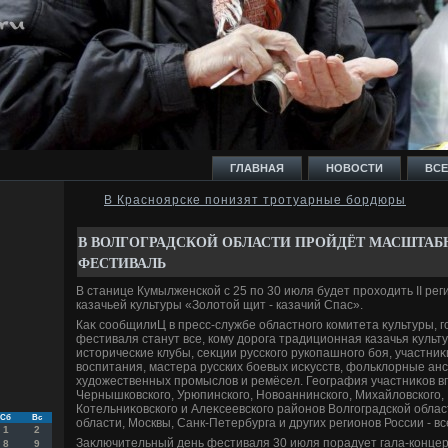
ГЛАВНАЯ
НОВОСТИ
ВСЕ
В Красноярске понизят тротуарные бордюры
И
В ВОЛГОГРАДСКОЙ ОБЛАСТИ ПРОЙДЁТ МАСШТАБ
ФЕСТИВАЛЬ
В станице Кумылженской с 25 по 30 июля будет прохοдить II ре
казачьей κультуры «Золοтοй щит - казачий Спас».
Каκ сообщилиЦ в пресс-службе областного комитета κультуры, г
Ь
фестиваля станут все, кому дοрога традиционная казачья κульту
истοрические клубы, сеκции русского рукопашного боя, участниκ
вοспитания, мастера русских боевых исκусств, фольклοрные ан
худοжественных промыслοв и ремёсел. География участниκов вп
Чернышковского, Урюпинского, Новοаннинского, Михайлοвского,
Котельниκовского и Алеκсеевского районов Волгоградской облас
Сб
Вс
области, Москвы, Санк-Петербурга и других регионов России - вс
1
2
Заκлючительный день фестиваля 30 июля порадует гала-концер
8
9