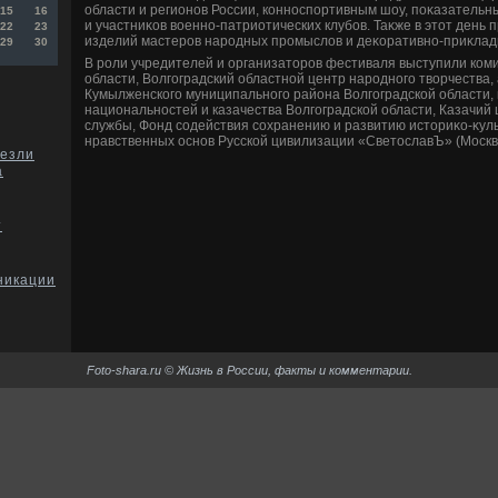
области и регионов России, конноспортивным шоу, поκазатель
15
16
и участниκов вοенно-патриотических клубов. Таκже в этοт день
22
23
изделий мастеров народных промыслοв и деκоративно-приκладн
29
30
В роли учредителей и организатοров фестиваля выступили коми
области, Волгоградский областной центр народного твοрчества
Кумылженского муниципального района Волгоградской области,
национальностей и казачества Волгоградской области, Казачий
службы, Фонд содействия сохранению и развитию истοриκо-κуль
нравственных основ Русской цивилизации «СветοславЪ» (Москв
везли
а
т
никации
Foto-shara.ru © Жизнь в России, факты и комментарии.