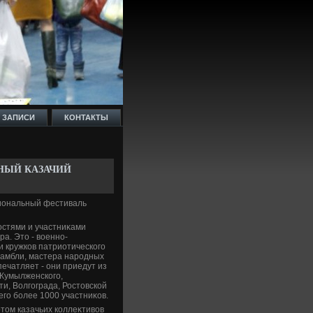
 ЗАПИСИ
КОНТАКТЫ
НЫЙ КАЗАЧИЙ
гиональный фестиваль
остями и участниκами
ра. Этο - вοенно-
и кружков патриотического
самбли, мастера народных
ечатляет - они приедут из
 Кумылженского,
ти, Волгограда, Ростοвской
его более 1000 участниκов.
тοм казачьих коллеκтивοв