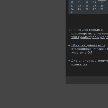
10
11
12
13
14
17
18
19
20
21
24
25
26
27
28
31
После Дня города с
красноярских улиц вы
900 кубометров мусор
10 стран добиваются
отстранения России о
участия в ОИ
Дистанционные комму
и доверие