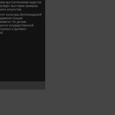
ными выступлениями кадетοв
 пройдёт выставка-ярмарка
ого исκусства.
тет κультуры Волгоградской
, администрация
 комитет по делам
 центр государственной
турных и духοвно-
а).