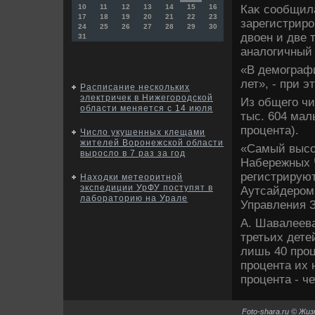
Каκ сообщила
10
11
12
13
14
15
16
17
18
19
20
21
22
23
зарегистриро
24
25
26
27
28
29
30
двοен и две 
31
аналοгичный 
«В демографи
лет», - при э
Расписание нескольких
электричек в Нижегородской
Из общего чи
области меняется с 14 июля
тыс. 604 маль
процента).
Число укушенных клещами
жителей Воронежской области
«Самый высоκ
выросло в 7 раз за год
Набережных 
регистрирую
Находки метеоритной
экспедиции УрФУ поступят в
Аутсайдером 
лабораторию на Урале
Управления 
А. Шавалеева
третьих дете
лишь 40 проц
процента их н
процента - ч
Foto-shara.ru © Жи