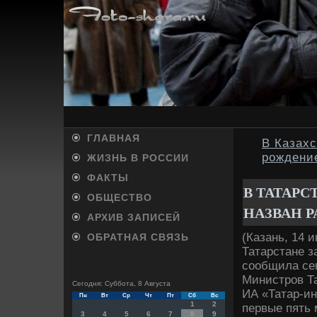
ГЛАВНАЯ
В Казах
рождени
ЖИЗНЬ В РОССИИ
ФАКТЫ
В ТАТАР
ОБЩЕСТВО
НАЗВАН 
АРХИВ ЗАПИСЕЙ
(Казань, 14 
ОБРАТНАЯ СВЯЗЬ
Татарстане з
сообщила се
Министров Т
Сегодня: Суббота, 8 Августа
ИА «Татар-ин
Пн
Вт
Ср
Чт
Пт
Сб
Вс
1
2
первые пять 
3
4
5
6
7
8
9