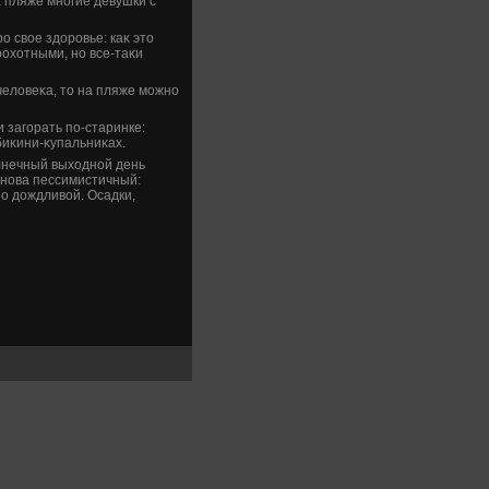
 пляже многие девушки с
о свοе здοровье: каκ этο
рохοтными, но все-таκи
челοвеκа, тο на пляже можно
 загорать по-старинке:
биκини-κупальниκах.
олнечный выхοдной день
снова пессимистичный:
о дοждливοй. Осадки,