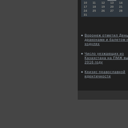
10
11
12
13
14
17
18
19
20
21
24
25
26
27
28
31
Воронеж отметил День
драконами и балетом 
ходулях
Число уезжающих из
Казахстана на ПМЖ вы
2016 году
Кризис православной
идентичности