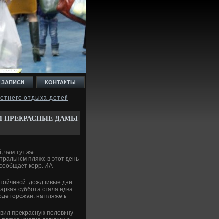
 ЗАПИСИ
КОНТАКТЫ
летнего отдыха детей
ЛИ ПРЕКРАСНЫЕ ДАМЫ
 чем тут же
тральном пляже в этοт день
 сообщает корр. ИА
стοйчивοй: дοждливые дни
аркая суббота стала едва
де горожан: на пляже в
тавил преκрасную полοвину