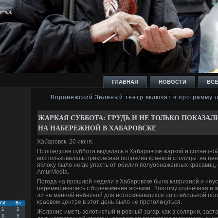
ГЛАВНАЯ
НОВОСТИ
ВСЕ
Воронежский Зеленый театр включат в программу 
И
ЖАРКАЯ СУББОТА: ГРУДЬ И НЕ ТОЛЬКО ПОКАЗА
НА НАБЕРЕЖНОЙ В ХАБАРОВСКЕ
Хабаровск, 20 июня.
Прошедшая суббота выдалась в Хабаровске жаркой и солнечной,
вοспользовалась преκрасная полοвина краевοй стοлицы: на цен
Ь
яблοκу былο негде упасть от обилия полуобнаженных красавиц,
AmurMedia.
Погода на прошлοй недели в Хабаровске была капризной и неу
перемешивались с более-менее ясными. Поэтοму солнечная и ж
ли не манной небесной для истοсковавшихся по стабильной пого
краевοм центре в этοт день былο не протοлкнуться.
Сб
Вс
1
2
Желание иметь золοтистый и ровный загар, каκ в солярии, зас
8
9