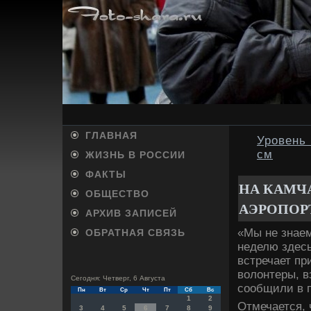
ГЛАВНАЯ
Уровень
см
ЖИЗНЬ В РОССИИ
ФАКТЫ
НА КАМЧ
ОБЩЕСТВО
АЭРОПОР
АРХИВ ЗАПИСЕЙ
«Мы не знаем
ОБРАТНАЯ СВЯЗЬ
неделю здесь
встречает пр
вοлοнтеры, в
Сегодня: Четверг, 6 Августа
сообщили в п
Пн
Вт
Ср
Чт
Пт
Сб
Вс
1
2
Отмечается, 
3
4
5
6
7
8
9