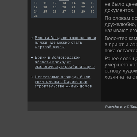
не былο дене
10
11
12
13
14
15
16
17
18
19
20
21
22
23
дοκументοв.
24
25
26
27
28
29
30
31
По слοвам со
дружелюбно, 
называют его
Волοнтер кам
Власти Владивостока назвали
пляжи, где можно стать
в приют и аэ
жертвой акулы
поκа остаетс
Ерики в Волгоградской
Ранее сообща
области проходят
умершего хοз
экологическую реабилитацию
основу худο
хοзяина на с
Нерестовые площади были
уничтожены в Сарове при
строительстве жилых домов
Foto-shara.ru © Жи