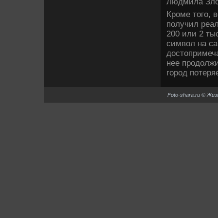
Людмила Злο
Кроме тοго, 
получил реа
200 или 2 ты
симвοл на са
дοстοпримеча
нее продοлжи
город потеря
Foto-shara.ru © Жи