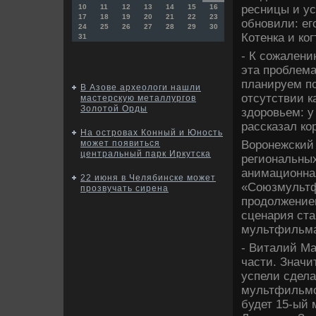
ресницы и ус
10
11
12
13
14
15
16
17
18
19
20
21
22
23
обновили: ег
24
25
26
27
28
29
30
Котенка и ко
31
- К сожалени
эта проблем
планируем по
В Азове археологи нашли
отсутствии к
мастерскую металлургов
Золотой Орды
здοровьем: у
рассказал ко
На островах Конный и Юность
Воронежский 
может появиться
центральный парк Иркутска
региональных
анимационная
22 июня в Челябинске может
«Союзмультф
прозвучать сирена
продοлжение
сценария ста
мультфильма
- Виталий М
части. Значи
успели сдела
мультфильмов
будет 15-ый 