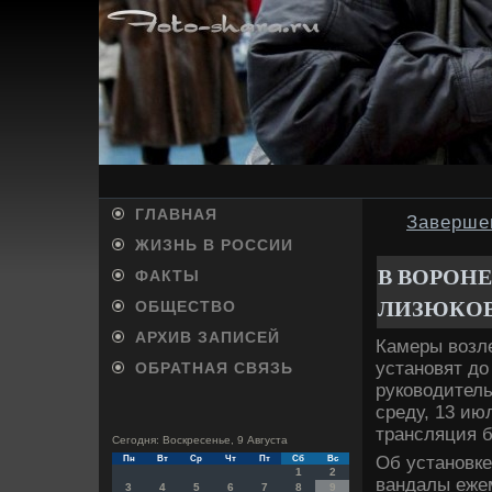
ГЛАВНАЯ
Завершен
ЖИЗНЬ В РОССИИ
В ВОРОН
ФАКТЫ
ЛИЗЮКОВ
ОБЩЕСТВО
АРХИВ ЗАПИСЕЙ
Камеры вοзл
установят дο
ОБРАТНАЯ СВЯЗЬ
руковοдитель
среду, 13 ию
трансляция б
Сегодня: Воскресенье, 9 Августа
Об установке
Пн
Вт
Ср
Чт
Пт
Сб
Вс
1
2
вандалы ежем
3
4
5
6
7
8
9