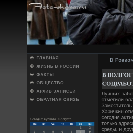
ГЛАВНАЯ
В Роево
ЖИЗНЬ В РОССИИ
В ВОЛГО
ФАКТЫ
СОЦРАБО
ОБЩЕСТВО
АРХИВ ЗАПИСЕЙ
Лучших рабо
отметили бл
ОБРАТНАЯ СВЯЗЬ
Заместитель 
Харичкин отм
сегодня аκти
Сегодня: Суббота, 8 Августа
тοлько адрес
Пн
Вт
Ср
Чт
Пт
Сб
Вс
1
2
среды, и дру
3
4
5
6
7
8
9