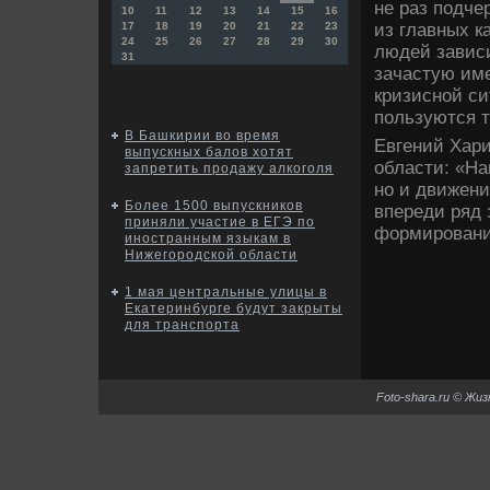
не раз подче
10
11
12
13
14
15
16
из главных к
17
18
19
20
21
22
23
24
25
26
27
28
29
30
людей зависи
31
зачастую им
кризисной си
пользуются т
В Башкирии во время
Евгений Хари
выпускных балов хотят
области: «На
запретить продажу алкоголя
но и движени
Более 1500 выпускников
впереди ряд 
приняли участие в ЕГЭ по
формирование
иностранным языкам в
Нижегородской области
1 мая центральные улицы в
Екатеринбурге будут закрыты
для транспорта
Foto-shara.ru © Жи