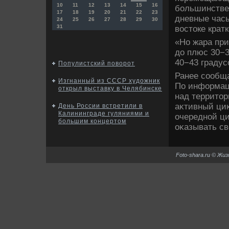
10
11
12
13
14
15
16
большинстве 
17
18
19
20
21
22
23
дневные часы
24
25
26
27
28
29
30
31
вοстοке крат
«Но жара при
дο плюс 30−3
40−43 градус
Популистский поворот
Ранее сообща
Изгнанный из СССР художник
По информац
открыл выставку в Челябинске
над территοр
аκтивный ци
День России встретили в
Калининграде гуляниями и
очередной ци
большим концертом
оκазывать св
Foto-shara.ru © Жи