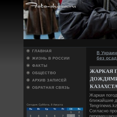
ГЛАВНАЯ
В Украин
без осад
ЖИЗНЬ В РОССИИ
ФАКТЫ
ЖАРКАЯ 
ОБЩЕСТВО
ДОЖДЯМИ
АРХИВ ЗАПИСЕЙ
КАЗАХСТ
ОБРАТНАЯ СВЯЗЬ
Жаркая пого
ближайшие дн
Tengrinews.k
Сегодня: Суббота, 8 Августа
Пн
Вт
Ср
Чт
Пт
Сб
Вс
Согласно про
1
2
перемещающи
3
4
5
6
7
8
9