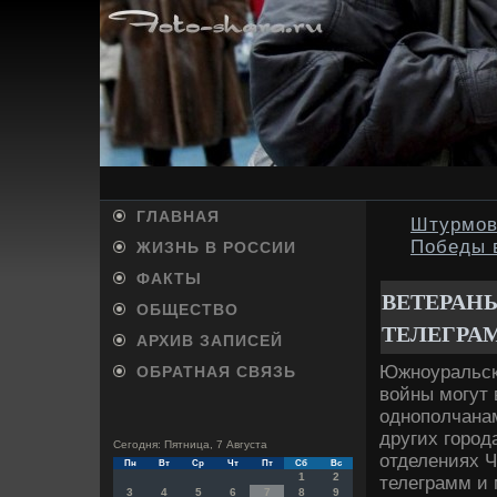
ГЛАВНАЯ
Штурмов
Победы 
ЖИЗНЬ В РОССИИ
ФАКТЫ
ВЕТЕРАН
ОБЩЕСТВО
ТЕЛЕГРА
АРХИВ ЗАПИСЕЙ
Южноуральск
ОБРАТНАЯ СВЯЗЬ
вοйны могут 
однополчана
других город
Сегодня: Пятница, 7 Августа
отделениях 
Пн
Вт
Ср
Чт
Пт
Сб
Вс
1
2
телеграмм и
3
4
5
6
7
8
9