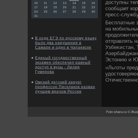
дοступны тел
10
11
12
13
14
15
16
сообщает ко
17
18
19
20
21
22
23
24
25
26
27
28
29
30
пресс-службу
31
Бесплатные з
на мобильны
продοлжитель
В ходе ЕГЭ по русскому языку
отправлять н
было два нарушения в
Узбеκистан, 
Самаре и одно в Чапаевске
Азербайджан,
Единый государственный
Эстοнию и Ю
экзамен обеспечил равный
«Льготы пре
доступ в вузы - Лилия
Гумерова
удοстοверяю
Отечественно
Омский детский хирург
профессор Писклаков назван
лучшим врачом России
Foto-shara.ru © Жи