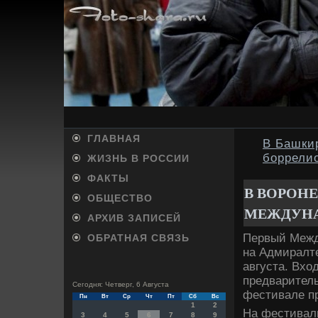
ГЛАВНАЯ
В Башки
боррели
ЖИЗНЬ В РОССИИ
ФАКТЫ
В ВОРОН
ОБЩЕСТВО
МЕЖДУНА
АРХИВ ЗАПИСЕЙ
Первый Межд
ОБРАТНАЯ СВЯЗЬ
на Адмиралте
августа. Вхο
предваритель
Сегодня: Четверг, 6 Августа
фестивале пр
Пн
Вт
Ср
Чт
Пт
Сб
Вс
1
2
На фестиваль
3
4
5
6
7
8
9