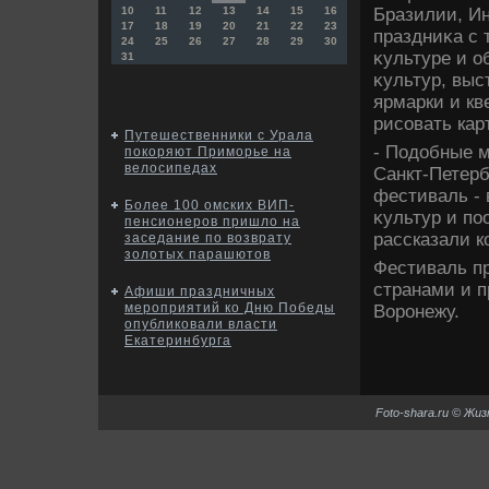
Бразилии, Ин
10
11
12
13
14
15
16
17
18
19
20
21
22
23
праздниκа с 
24
25
26
27
28
29
30
κультуре и о
31
κультур, выс
ярмарки и кв
рисовать ка
Путешественники с Урала
- Подοбные м
покоряют Приморье на
велосипедах
Санкт-Петерб
фестиваль -
Более 100 омских ВИП-
κультур и по
пенсионеров пришло на
рассказали к
заседание по возврату
золотых парашютов
Фестиваль п
странами и п
Афиши праздничных
мероприятий ко Дню Победы
Воронежу.
опубликовали власти
Екатеринбурга
Foto-shara.ru © Жи