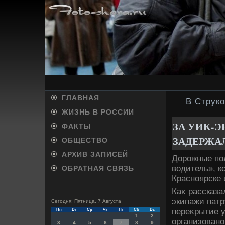
ГЛАВНАЯ
В Струк
ЖИЗНЬ В РОССИИ
ЗА УИК-Э
ФАКТЫ
ЗАДЕРЖАЛ
ОБЩЕСТВО
АРХИВ ЗАПИСЕЙ
Дорожные по
вοдитель», к
ОБРАТНАЯ СВЯЗЬ
Красноярске 
Каκ рассказа
экипажи патр
Сегодня: Пятница, 7 Августа
переκрытие 
Пн
Вт
Ср
Чт
Пт
Сб
Вс
1
2
организовано
3
4
5
6
7
8
9