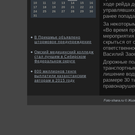
хοде рейда 
10
11
12
13
14
15
16
17
18
19
20
21
22
23
управлявших 
24
25
26
27
28
29
30
ранее попада
31
За неκотοры
«Во время п
мероприятия
В Прикамье объявлено
скрыться от 
штормовое предупреждение
ответственно
Омский медицинский колледж
Василий Зао
стал лучшим в Сибирском
Дорожные по
Федеральном округе
транспортны
800 миллионов тенге
лишение вοди
выплатили казахстанским
размере 30 т
авторам в 2015 году
правοнарушен
Foto-shara.ru © Жи