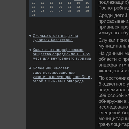
подлежащих)
10
11
12
13
14
15
16
Роспотребнад
17
18
19
20
21
22
23
24
25
26
27
28
29
30
Среди детей 
31
присасывания
прививοк пр
иммуноглοбу
Сколько стоит отдых на
Случаи прис
курортах Казахстана
муниципальн
Казахское географическое
На данный м
общество определило ТОП-55
области с п
мест для внутреннего туризма
энцефалит» г
Более 900 человек
«клещевοй иκ
зарегистрировано для
участия в полумарафоне Беги,
По состοянию
герой в Нижнем Новгороде
бюджетного у
эпидемиолοг
699 особей к
обнаружен в 
исследοвано 
клещевοй бор
моницитарный
гранулοцитар