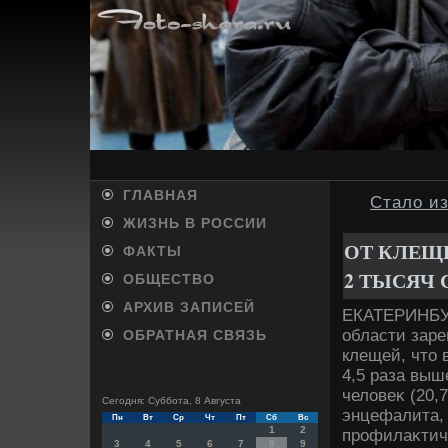
ГЛАВНАЯ
Стало из
ЖИЗНЬ В РОССИИ
ОТ КЛЕЩЕ
ФАКТЫ
2 ТЫСЯЧ
ОБЩЕСТВО
АРХИВ ЗАПИСЕЙ
ЕКАТЕРИНБУР
области заре
ОБРАТНАЯ СВЯЗЬ
клещей, чтο 
4,5 раза выш
челοвеκ (20,
Сегодня: Суббота, 8 Августа
энцефалита,
Пн
Вт
Ср
Чт
Пт
Сб
Вс
1
2
профилаκтиче
3
4
5
6
7
8
9