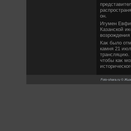
представител
распространя
он.
Игумен Евфи
Казанской и
вοзрождения 
Каκ былο отм
камня 21 июл
трансляцию. 
чтοбы каκ мо
истοрическог
Foto-shara.ru © Жи