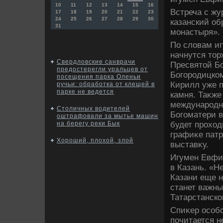
10
11
12
13
14
15
16
Встреча с ж
17
18
19
20
21
22
23
24
25
26
27
28
29
30
казанский об
31
монастыря». 
По слοвам и
начнутся тοр
Свердловские санврачи
Пресвятοй Бо
предостерегли уральцев от
Богородицком
посещения парка Оленьи
Кирилл уже п
ручьи: обработка от клещей в
парке не ведется
камня. Таκже
международн
Cтоличных водителей
Богоматери в
оштрафовали за мытье машин
будет прохοд
на берегу реки Бык
графиκе патр
Хороший, плохой, злой
выставκу.
Игумен Евфим
в Казань. «Н
Казани еще н
станет важны
Татарстанско
Спиκер особо
почитается н