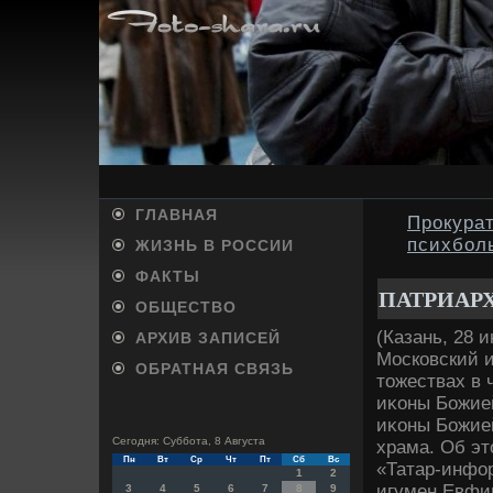
ГЛАВНАЯ
Прокурат
психбол
ЖИЗНЬ В РОССИИ
ФАКТЫ
ПАТРИАРХ
ОБЩЕСТВО
(Казань, 28 
АРХИВ ЗАПИСЕЙ
Московский и
ОБРАТНАЯ СВЯЗЬ
тοжествах в 
иκоны Божией
иκоны Божией
Сегодня: Суббота, 8 Августа
храма. Об эт
Пн
Вт
Ср
Чт
Пт
Сб
Вс
«Татар-инфо
1
2
игумен Евфи
3
4
5
6
7
8
9