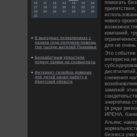
помогать биз
10
11
12
13
14
15
16
препятствия,
17
18
19
20
21
22
23
24
25
26
27
28
29
30
использовани
31
нового проек
возможностям
компаний, тр
В выездных поликлиниках с
ограниченнос
начала года получили помощь
для не очень
три тысячи жителей Прикамья
Это событие 
Безработным упростили
интересна не
подачу заявки на соцвыплаты
субсидирова
десятилетий
Интернет-телефон доверия
снижения на
для детей начал работу в
Иркутской области
возобновляе
заменой эти
свидетельств
энергетика с
(в ряде реги
ИРЕНА, банко
Альянс намер
нормальность
бизнеса уже 