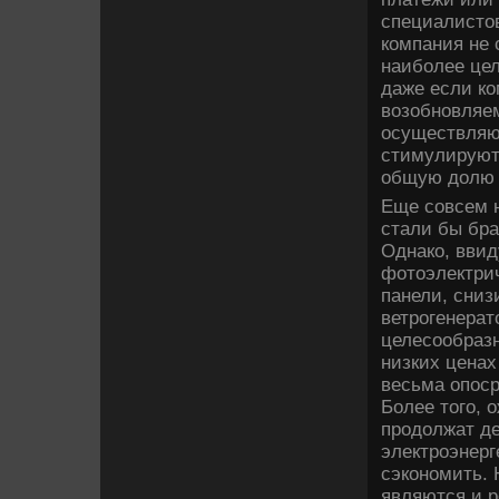
специалистов
компания не 
наиболее цел
даже если ко
возобновляе
осуществляют
стимулируют
общую долю ч
Еще совсем н
стали бы бра
Однако, ввид
фотоэлектрич
панели, сниз
ветрогенерат
целесообразн
низких ценах
весьма опоср
Более того, 
продолжат де
электроэнерг
сэкономить.
являются и 