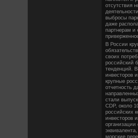
отсутствия н
деятельност
выбросы парн
даже распола
партнерам и 
приверженнос
В России кру
обязательств
своих потреб
российский б
тенденций. В
инвесторов и
крупные рос
отчетность д
направленных
стали выпуск
CDP, около 1
российских к
инвесторов и
организации
эквивалента,
морские пере