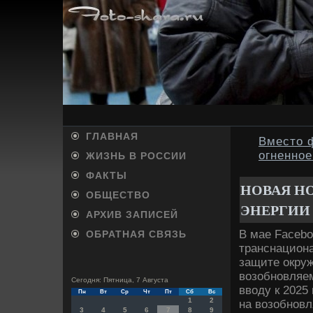
ГЛАВНАЯ
Вместо 
огненно
ЖИЗНЬ В РОССИИ
ФАКТЫ
НОВАЯ Н
ОБЩЕСТВО
ЭНЕРГИИ
АРХИВ ЗАПИСЕЙ
В мае Facebo
ОБРАТНАЯ СВЯЗЬ
транснацион
защите окру
возобновляем
Сегодня: Пятница, 7 Августа
вводу к 2025
Пн
Вт
Ср
Чт
Пт
Сб
Вс
1
2
на возобновл
3
4
5
6
7
8
9