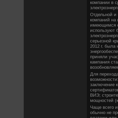
компании в с
электроэнерг
Отдельной и 
компаний на 
имеющимся о
используют 
электроэнерг
серьезной кр
2012 г. была
энергообеспе
приняли учас
кампания ст
возобновляем
Для переход
возможности:
заключение к
сертификатов
ВИЭ; строит
мощностей (к
Чаще всего и
обычно не пр
платежи или 