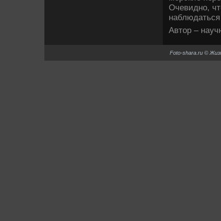
Очевидно, чт
наблюдаться
Автор – нау
Foto-shara.ru © Жи