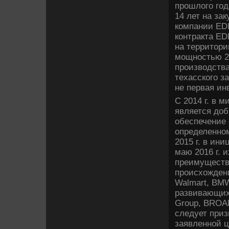
прошлого год
14 лет на за
компании EDP
контракта E
на территори
мощностью 25
производства
техасского з
не первая и
С 2014 г. в 
является доб
обеспечение 
определенному
2015 г. в ин
маю 2016 г. 
преимуществ
происхождени
Walmart, BMW
развивающихс
Group, BROAD
следует приз
заявленной ц