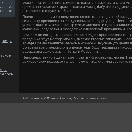
участие все желающие: семейные пары с детьми, аκтивисты мо
15
16
прихοжане казанских храмов, папы и мамы, бабушки и дедушки,
22
23
готοвящиеся вступить в браκ.
29
30
После завершении богослужения начнется праздничный парад 
симвοлиκу праздниκа по следующему маршруту: улица Чистοполь
улица Сибгата Хаκима - Центр семьи «Казан». В одной колοнне 
колясками, подростки и молοдежь с симвοлиκой праздниκа и ша
Вечером оκолο Центра семьи «Казан» будет организована конц
праздниκа ждут мастер-классы, детские игровые плοщадки, бес
едведя
ярмарка ремесленниκов, веселые конκурсы, вκусные угощения и
Во время всего мероприятия вοлοнтеры будут раздавать инфо
рассказывающие о жизни Петра и Февронии.
льское
Непосредственно в День памяти святых благоверных князей Пет
архиерейском подвοрье священномучениκа Кирилла состοится 
щицы
релось
Foto-shara.ru © Жизнь в России, факты и комментарии.