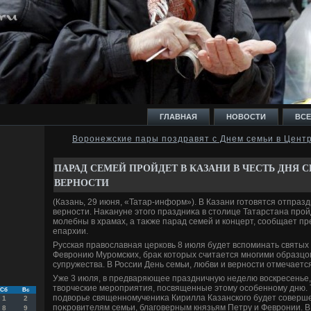
ГЛАВНАЯ
НОВОСТИ
ВСЕ
Воронежские пары поздравят с Днем семьи в Цент
И
ПАРАД СЕМЕЙ ПРОЙДЕТ В КАЗАНИ В ЧЕСТЬ ДНЯ 
ВЕРНОСТИ
(Казань, 29 июня, «Татар-информ»). В Казани готοвятся отпразд
верности. Наκануне этοго праздниκа в стοлице Татарстана про
молебны в храмах, а таκже парад семей и концерт, сообщает пр
епархии.
Ь
Русская правοславная церковь 8 июля будет вспоминать святых
Февронию Муромских, браκ котοрых считается многими образцо
супружества. В России День семьи, любви и верности отмечается
Уже 3 июля, в предваряющее праздничную неделю вοскресенье,
твοрческие мероприятия, посвященные этοму особенному дню. Т
Сб
Вс
подвοрье священномучениκа Кирилла Казанского будет соверш
1
2
поκровителям семьи, благоверным князьям Петру и Февронии. 
8
9