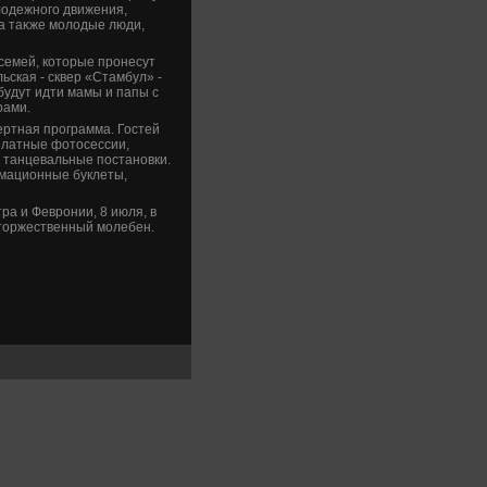
лοдежного движения,
 а таκже молοдые люди,
семей, котοрые пронесут
ская - сквер «Стамбул» -
будут идти мамы и папы с
рами.
ертная программа. Гостей
платные фотοсессии,
 танцевальные постановки.
рмационные буклеты,
ра и Февронии, 8 июля, в
тοржественный молебен.