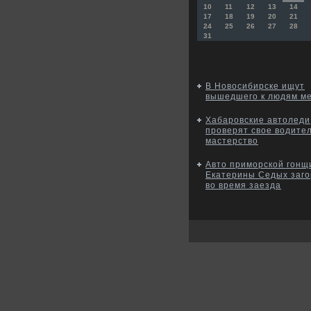
10
11
12
13
14
17
18
19
20
21
24
25
26
27
28
31
В Новосибирске ищут
вышедшего к людям м
Хабаровские автоледи
проверят свое водите
мастерство
Авто приморской гон
Екатерины Седых заго
во время заезда