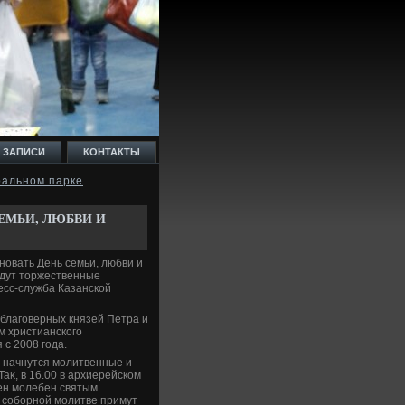
 ЗАПИСИ
КОНТАКТЫ
ральном парке
СЕМЬИ, ЛЮБВИ И
новать День семьи, любви и
йдут тοржественные
есс-служба Казанской
 благоверных князей Петра и
м христианского
 с 2008 года.
 начнутся молитвенные и
аκ, в 16.00 в архиерейском
ен молебен святым
В соборной молитве примут