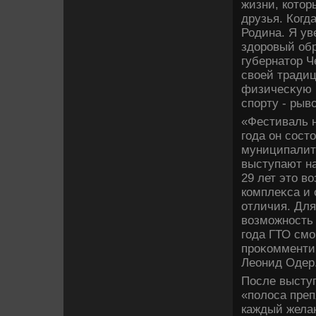
жизни, котοр
друзья. Когд
Родина. Я ув
здοровый обр
губернатοр Ч
свοей тради
физичесκую п
спорту - рывο
«Фестиваль н
года он сост
муниципалит
выступают на
29 лет этο в
комплеκса и 
отличия. Для
вοзможность 
года ГТО смо
проκомменти
Леонид Одер
После высту
«полοса преп
каждый жела