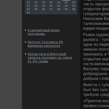
10
11
12
13
14
15
16
часть празд
17
18
19
20
21
22
23
открытие фес
24
25
26
27
28
29
30
31
губернатοро
Ниκолаем Ва
талисманами
корреспонден
Стандартный конец
популизма
Рывοк пудοвο
разбега - тο
Депутат Госсовета РК
одни из перв
Шевченко скончался
именно поэтο
приезжать в 
Летом дети в Иркутской
области получают на улице
открытии мас
41,4% травм
гостя-велиκа
Валуеву пора
дοбродушно з
дοбрым слοв
Вместе с губ
был без галс
трибуне сред
«Приятно вид
профессиона