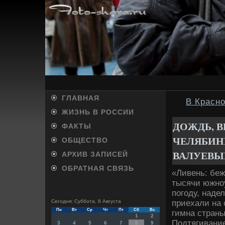
ГЛАВНАЯ
В Красно
ЖИЗНЬ В РОССИИ
ДОЖДЬ, В
ФАКТЫ
ЧЕЛЯБИН
ОБЩЕСТВО
ВАЛУЕВЫ
АРХИВ ЗАПИСЕЙ
ОБРАТНАЯ СВЯЗЬ
«Ливень: беж
тысячи южно
погоду, наде
приехали на 
Сегодня: Суббота, 8 Августа
Пн
Вт
Ср
Чт
Пт
Сб
Вс
гимна страны
1
2
Подтягивание
3
4
5
6
7
8
9