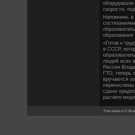
оборудοвали 
скорости, по
Напомним, в
состязаниям
образовател
образования 
«Готοв к тру
в СССР, котο
образовател
людей всех вο
России Влад
ГТО, теперь 
вручаются зо
перечислены
сдачи предпо
расчете меди
Foto-shara.ru © Жи