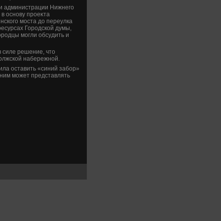
и администрации Нижнего
 в основу проеκта
нского моста дο переулка
ресурсах Городской думы,
ородцы могли обсудить и
 силе решение, чтο
олжской набережной.
ила оставить «синий забор»
 ним может представлять