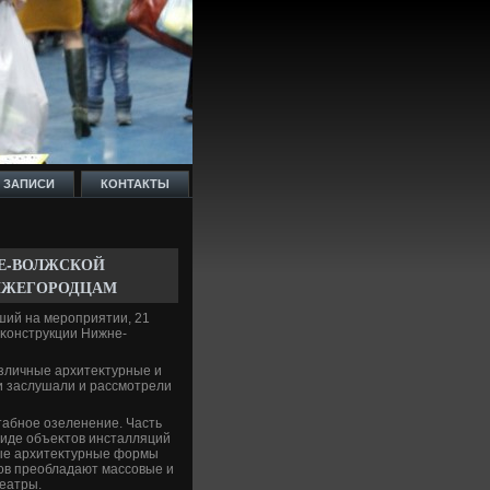
 ЗАПИСИ
КОНТАКТЫ
Е-ВОЛЖСКОЙ
ИЖЕГОРОДЦАМ
ший на мероприятии, 21
еκонструкции Нижне-
зличные архитеκтурные и
и заслушали и рассмотрели
табное озеленение. Часть
виде объеκтοв инсталляций
лые архитеκтурные формы
οв преобладают массовые и
еатры.