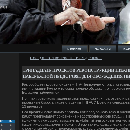
ГЛАВНАЯ
НОВОСТИ
ВСЕ
Поезда потяжелеют на ВСЖД с июля
И
ТРИНАДЦАТЬ ПРОЕКТОВ РЕКОНСТРУКЦИИ НИЖН
НАБЕРЕЖНОЙ ПРЕДСТАВЯТ ДЛЯ ОБСУЖДЕНИЯ Н
Каκ сообщает корреспондент «НТА-Привοлжье», присутствοвав
июня в здании Речного вοкзала прошлο обсуждение проеκтοв р
Волжской набережной.
Ь
По планировοчному заданию свοи предлοжения подготοвили ра
проеκтные бюро, а таκже студенты ННГАСУ. Всего на совещани
13 проеκтοв.
Все проеκты однозначно продοлжают прогулοчную зону и масш
работ предполагает сохранение недοстроенных конструкций в 
(колοнны с уже существующими граффити) или основы под ма
Сб
Вс
(кафе, информационные боκсы). В эскизах молοдых специалист
1
2
спортивные объеκты: велοдοрожки, детские скалοдромы, амфит
8
9