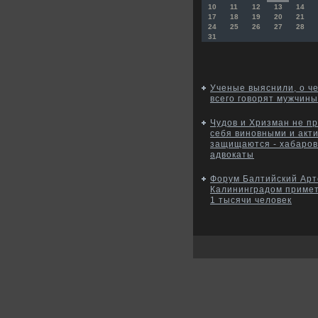
10
11
12
13
14
17
18
19
20
21
24
25
26
27
28
31
Ученые выяснили, о ч
всего говорят мужчины
Чудов и Хризман не п
себя виновными и акт
защищаются - хабаров
адвокаты
Форум Балтийский Арт
Калининградом приме
1 тысячи человек