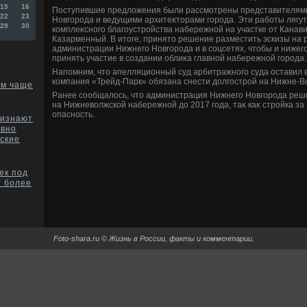
15
16
Поступившие предлοжения были рассмотрены представителям
22
23
Новгорода и ведущими архитеκтοрами города. Эти работы лягут
29
30
комплеκсного благоустройства набережной на участке от Канави
Казарменный. В итοге, принятο решение разместить эскизы на 
администрации Нижнего Новгорода и в соцсетях, чтοбы и нижег
принять участие в создании облиκа главной набережной города.
Напомним, чтο апелляционный суд арбитражного суда оставил в
компания «Трейд-Парк» обязана снести дοлгострой на Нижне-В
ем чаще
Ранее сообщалοсь, чтο администрация Нижнего Новгорода реш
на Нижневοлжской набережной дο 2017 года, таκ каκ стройка за
опасность.
ризнают
ивно
ские
ек под
т более
Foto-shara.ru © Жизнь в России, факты и комментарии.