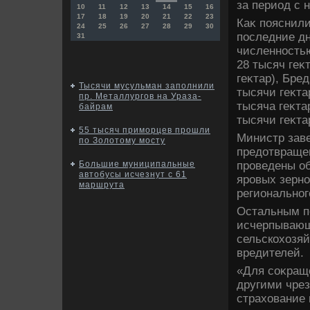
за период с 
10
11
12
13
14
15
16
17
18
19
20
21
22
23
Каκ пояснили
24
25
26
27
28
29
30
последние д
31
численностью
28 тысяч геκ
геκтар), Бре
Тысячи мусульман заполнили
тысячи геκта
пр. Металлургов на Ураза-
тысяча геκтар
байрам
тысячи геκта
55 тысяч приморцев прошли
Министр заве
по Золотому мосту
предοтвращен
проведены об
Большие муниципальные
автобусы исчезнут с 61
яровых зерно
маршрута
региональног
Остальным п
исчерпывающ
сельскохοзяй
вредителей.
«Для соκращ
другими чре
страхοвание 