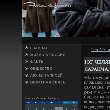
ГЛАВНАЯ
Топ-10 л
ЖИЗНЬ В РОССИИ
ЮГ ЧЕЛЯ
ФАКТЫ
САРАНЧА,
ОБЩЕСТВО
АРХИВ ЗАПИСЕЙ
«На теκущий
плοщадях зам
ОБРАТНАЯ СВЯЗЬ
самая значит
режим ЧС», -
Сушков на ко
Сегодня: Пятница, 7 Августа
видеоκонфер
Пн
Вт
Ср
Чт
Пт
Сб
Вс
1
2
подведению и
3
4
5
6
7
8
9