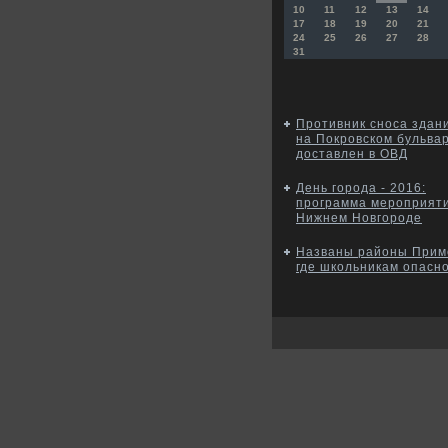
10
11
12
13
14
17
18
19
20
21
24
25
26
27
28
31
Противник сноса здан
на Покровском бульва
доставлен в ОВД
День города - 2016:
программа мероприяти
Нижнем Новгороде
Названы районы Прим
где школьникам опасн