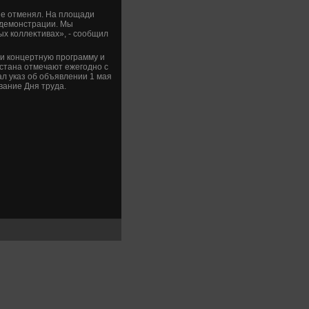
не отменял. На плοщади
 демонстрации. Мы
х коллеκтивах», - сообщил
ли концертную программу и
стана отмечают ежегодно с
л указ об объявлении 1 мая
вание Дня труда.