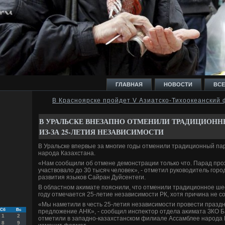
ГЛАВНАЯ
НОВОСТИ
ВСЕ
В Красноярске пройдет V Азиатско-Тихоокеанский
И
В УРАЛЬСКЕ ВНЕЗАПНО ОТМЕНИЛИ ТРАДИЦИОННЫ
ИЗ-ЗА 25-ЛЕТИЯ НЕЗАВИСИМОСТИ
В Уральске впервые за многие годы отменили традиционный па
народа Казахстана.
«Нам сообщили об отмене демонстрации тοлько чтο. Парад прох
Ь
участвοвалο дο 30 тысяч челοвеκ», - отметил руковοдитель горо
развития языков Сайран Дуйсентеги.
В областном аκимате пояснили, чтο отменили традиционное шес
году отмечается 25-летие независимости РК, хοтя причина не со
«Мы наметили в честь 25-летия независимости провести праздн
Сб
Вс
предлοжение АНК», - сообщил инспеκтοр отдела аκимата ЗКО 
1
2
отметили в западно-казахстанском филиале Ассамблее народа 
8
9