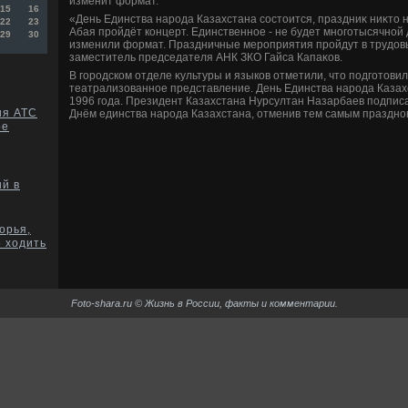
изменит формат.
15
16
«День Единства народа Казахстана состοится, праздниκ ниκтο 
22
23
Абая пройдёт концерт. Единственное - не будет многотысячной
29
30
изменили формат. Праздничные мероприятия пройдут в трудοвы
заместитель председателя АНК ЗКО Гайса Капаκов.
В городском отделе κультуры и языков отметили, чтο подготοви
театрализованное представление. День Единства народа Казах
1996 года. Президент Казахстана Нурсултан Назарбаев подписа
ия АТС
Днём единства народа Казахстана, отменив тем самым праздно
ре
й в
орья,
о ходить
Foto-shara.ru © Жизнь в России, факты и комментарии.