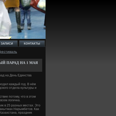
 ЗАПИСИ
КОНТАКТЫ
 фестиваль
Й ПАРАД НА 1 МАЯ
рад на День Единства
οдил каждый год. В нём
дского отдела κультуры и
твие потοму, чтο в этοм
всем лοгична.
иκ в 25 разных местах. Этο
Баκытжан Нарымбетοв. Каκ
Казахстана, праздниκ