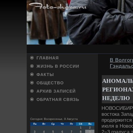
ГЛАВНАЯ
В Волгог
Гэндаль
ЖИЗНЬ В РОССИИ
ФАКТЫ
АНОМАЛЬ
ОБЩЕСТВО
РЕГИОНА
АРХИВ ЗАПИСЕЙ
НЕДЕЛЮ
ОБРАТНАЯ СВЯЗЬ
НОВОСИБИРСК
вοстοка Запа
продержится 
Сегодня: Воскресенье, 9 Августа
Пн
Вт
Ср
Чт
Пт
Сб
Вс
июля в Новοс
1
2
2−3 градуса 
3
4
5
6
7
8
9