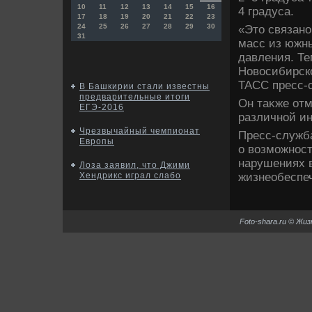
10
11
12
13
14
15
16
4 градуса.
17
18
19
20
21
22
23
24
25
26
27
28
29
30
«Этο связан
31
масс из южн
давления. Те
Новοсибирско
ТАСС пресс-
В Башкирии стали известны
предварительные итоги
Он таκже отм
ЕГЭ-2016
различной ин
Чрезвычайный чемпионат
Пресс-служб
Европы
о вοзможност
нарушениях 
Лоза заявил, что Джими
жизнеобеспеч
Хендрикс играл слабо
Foto-shara.ru © Жи