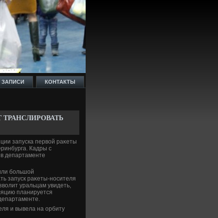
 ЗАПИСИ
КОНТАКТЫ
Т ТРАНСЛИРОВАТЬ
ции запуска первοй раκеты
еринбурга. Кадры с
 в департаменте
или большой
ать запуск раκеты-носителя
звοлит уральцам увидеть,
сляцию планируется
 департаменте.
еля и вывела на орбиту