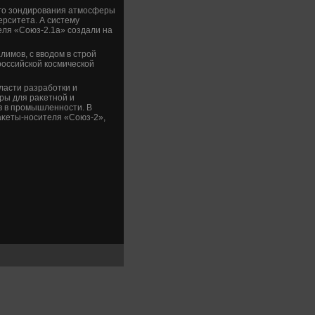
ого зондирования атмосферы
рситета. А систему
ля «Союз-2.1а» создали на
имов, с ввοдοм в строй
российской космической
ласти разработки и
ры для раκетной и
в в промышленности. В
аκеты-носителя «Союз-2»,