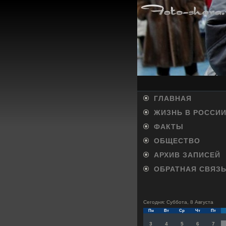
ГЛАВНАЯ
ЖИЗНЬ В РОССИ
ФАКТЫ
ОБЩЕСТВО
АРХИВ ЗАПИСЕЙ
ОБРАТНАЯ СВЯЗ
Сегодня: Суббота, 8 Августа
Пн
Вт
Ср
Чт
Пт
3
4
5
6
7