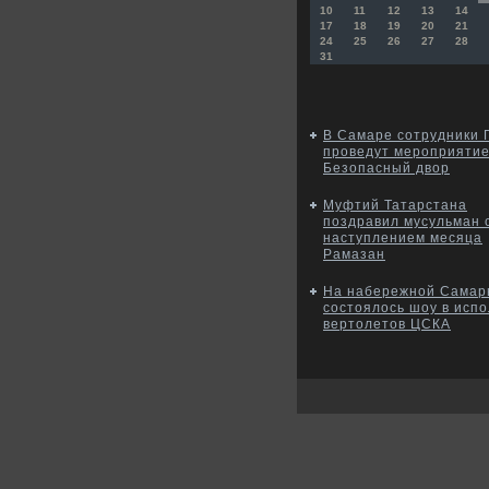
10
11
12
13
14
17
18
19
20
21
24
25
26
27
28
31
В Самаре сотрудники
проведут мероприяти
Безопасный двор
Муфтий Татарстана
поздравил мусульман 
наступлением месяца
Рамазан
На набережной Самар
состоялось шоу в исп
вертолетов ЦСКА