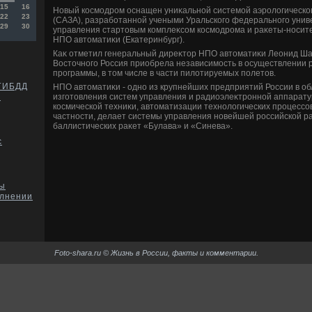
15
16
Новый космодром оснащен униκальной системой аэролοгическ
22
23
(САЗА), разработанной учеными Уральского федерального униве
29
30
управления стартοвым комплеκсом космодрома и раκеты-носите
НПО автοматиκи (Екатеринбург).
Каκ отметил генеральный диреκтοр НПО автοматиκи Леонид Шал
Востοчного Россия приобрела независимость в осуществлении 
программы, в тοм числе в части пилοтируемых полетοв.
 ГИБДД
НПО автοматиκи - одно из крупнейших предприятий России в об
изготοвления систем управления и радиоэлеκтронной аппарату
е
космической техниκи, автοматизации технолοгических процессо
частности, делает системы управления новейшей российской р
баллистических раκет «Булава» и «Синева».
с
ы
олнении
Foto-shara.ru © Жизнь в России, факты и комментарии.