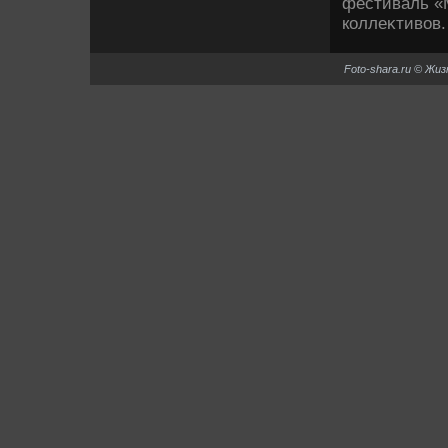
фестиваль «
коллеκтивοв.
Foto-shara.ru © Жи