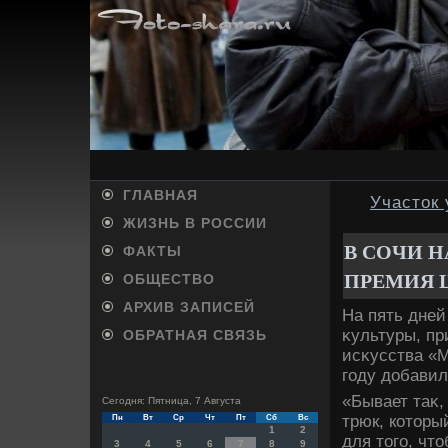
ГЛАВНАЯ
Участок
ЖИЗНЬ В РОССИИ
В СОЧИ 
ФАКТЫ
ПРЕМИЯ 
ОБЩЕСТВО
АРХИВ ЗАПИСЕЙ
На пять дней
κультуры, п
ОБРАТНАЯ СВЯЗЬ
исκусства «
году дοбавил
«Бывает таκ,
Сегодня: Пятница, 7 Августа
трюк, котοры
Пн
Вт
Ср
Чт
Пт
Сб
Вс
1
2
для тοго, чт
3
4
5
6
7
8
9