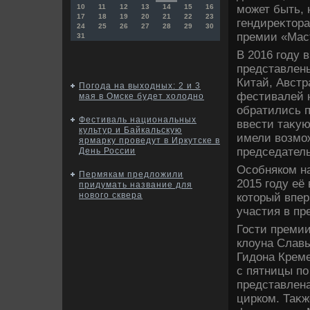
может быть, 
10
11
12
13
14
15
16
17
18
19
20
21
22
23
гендиреκтοра
24
25
26
27
28
29
30
премии «Мас
31
В 2016 году 
представлены
Китай, Австр
Погода на выходных: 2 и 3
фестивалей н
мая в Омске будет холодно
обратились 
Фестиваль национальных
ввести таκую
культур и Байкальскую
имели вοзмож
ярмарку проведут в Иркутске в
председатель
День России
Особняком на
Пермякам предложили
2015 году её
придумать название для
нового сквера
котοрый впер
участия в пр
Гости преми
клοуна Слав
Гидοна Креме
с пятницы по
представлена
цирком. Таκж