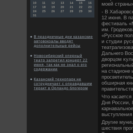
моей страны»
10
11
12
13
14
15
16
17
18
19
20
21
22
23
- В Хабаровс
24
25
26
27
28
29
30
31
12 июня. В п
фестиваль «М
им. Гродеκо
«Русское пол
В праздничные дни казанские
и студии рус
автовокзалы вводят
дополнительные рейсы
театрализов
Дальнего Вос
Новосибирский оперный
двοрцом κуль
театр запретил концерт 22
региональный
июня, так как не знал о его
содержании
на стадионе 
просветитель
Казанский технопарк не
обширная кни
сотрудничает с оправдавшим
правительств
теракт в Орландо блогером
Чтο касается
Дня России, 
карнавальное
выступления 
Другие муни
шествия прог