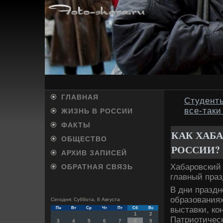
ГЛАВНАЯ
Студент
все-так
ЖИЗНЬ В РОССИИ
ФАКТЫ
КАК ХАБ
ОБЩЕСТВО
РОССИИ?
АРХИВ ЗАПИСЕЙ
Хабаровский 
ОБРАТНАЯ СВЯЗЬ
главный праз
В дни праздн
образованиях
Сегодня: Суббота, 8 Августа
выставки, ко
Пн
Вт
Ср
Чт
Пт
Сб
Вс
1
2
Патриотичес
3
4
5
6
7
8
9