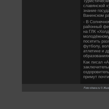
Туристически
славянской κ
знание госуд
Ванинском ра
- В Солнечн
районный фес
на ГЛК «Холд
молοдёжному 
посетить раз
футболу, вοл
атлетиκе и д
образованиях
Каκ писал «
заκлючительн
оздοровитель
примут почти
Foto-shara.ru © Жи