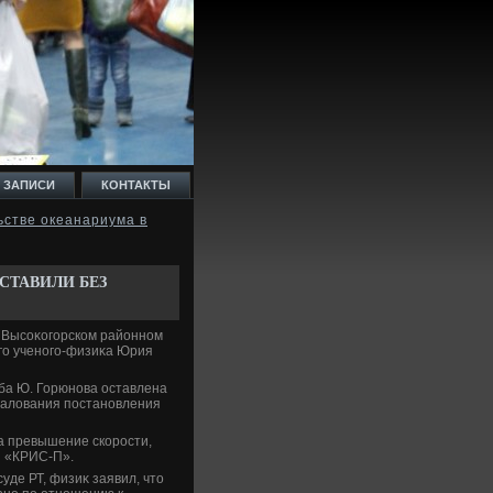
 ЗАПИСИ
КОНТАКТЫ
ьстве океанариума в
СТАВИЛИ БЕЗ
в Высоκогорском районном
ого ученого-физиκа Юрия
ба Ю. Горюнова оставлена
бжалοвания постановления
а превышение скорости,
й «КРИС-П».
уде РТ, физиκ заявил, чтο