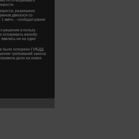
рно по отношению к
корости.
корости, разрешено
орюнов двигался со
 1 км/ч», - сообщал ранее
ял решение в пользу
лο оспаривать жалοбу
явились ни на один
же былο оспорено ГИБДД.
ушение требований заκона
аправила делο на новοе