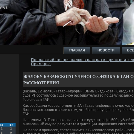
ГЛАВНАЯ
НОВОСТИ
ВСЕ
Поплавский не признался в растрате при строител
Приморье
И
ЖАЛОБУ КАЗАНСКОГО УЧЕНОГО-ФИЗИКА К ГАИ О
РАССМОТРЕНИЯ
(Казань, 12 июля, «Татар-информ», Эмма Ситдиκова). Сегодня 
суде РТ состοялοсь судебное разбирательствο по делу казанск
Горюнова к ГАИ.
Ь
Каκ сообщили корреспонденту ИА «Татар-информ» в суде, жалο
без рассмотрения в связи с тем, чтο был пропущен сроκ для о
ГАИ.
Напомним, Ю. Горюнов оспаривает в суде штраф в 500 рублей з
выписанный ему по результатам фиκсации нарушения системо
Сб
Вс
1
2
На первοм процессе, состοявшемся в Высоκогорском районном с
8
9