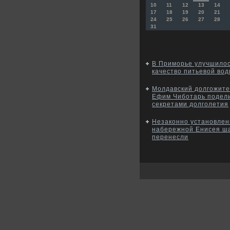
10
11
12
13
14
17
18
19
20
21
24
25
26
27
28
31
В Приморье улучшило
качество питьевой во
Молдавский долгожите
Ефим Чиботарь подел
секретами долголетия
Незаконно установлен
набережной Енисея ш
перенесли