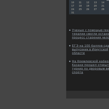
10
11
12
13
14
17
18
19
20
21
24
25
26
27
28
31
Ученые с помощью ге
терапии смогли остан
процесс старения чел
ЕГЭ на 100 баллов сд
выпускник в Иркутской
области
На Кремлевской набе
Казани прошел откры
турнир по дворовым в
спорта