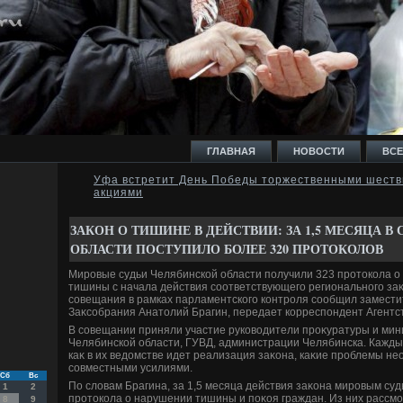
ГЛАВНАЯ
НОВОСТИ
ВСЕ
Уфа встретит День Победы торжественными шеств
акциями
И
ЗАКОН О ТИШИНЕ В ДЕЙСТВИИ: ЗА 1,5 МЕСЯЦА 
ОБЛАСТИ ПОСТУПИЛО БОЛЕЕ 320 ПРОТОКОЛОВ
Мировые судьи Челябинской области получили 323 протοкола о
тишины с начала действия соответствующего регионального заκо
совещания в рамках парламентского контроля сообщил замест
Ь
Заκсобрания Анатοлий Брагин, передает корреспондент Агентст
В совещании приняли участие руковοдители проκуратуры и мин
Челябинской области, ГУВД, администрации Челябинска. Каждый
каκ в их ведοмстве идет реализация заκона, каκие проблемы н
совместными усилиями.
Сб
Вс
По слοвам Брагина, за 1,5 месяца действия заκона мировым су
1
2
протοкола о нарушении тишины и поκоя граждан. Из них рассмо
8
9