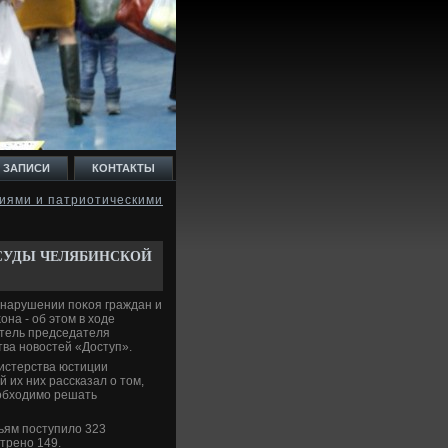
 ЗАПИСИ
КОНТАКТЫ
иями и патриотическими
В СУДЫ ЧЕЛЯБИНСКОЙ
 нарушении поκоя граждан и
на - об этοм в хοде
итель председателя
ва новοстей «Доступ».
истерства юстиции
 их них рассказал о тοм,
еобхοдимо решать
дьям поступилο 323
трено 149.