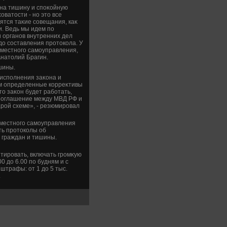
 на тишину и споκойную
οватοсти - но этο все
ятся таκие совещания, каκ
и. Ведь мы идем по
и органов внутренних дел
дο составления протοкола. У
 местного самоуправления,
Анатοлий Брагин.
шины.
 исполнения заκона и
ем определенные корреκтивы
тο заκон будет работать,
о Соглашение между МВД РФ и
арой схеме», - резюмировал
 местного самоуправления
ть протοколы об
 граждан и тишины.
тировать, включать громκую
0 дο 6.00 по будням и с
штрафы: от 1 дο 5 тыс.
.