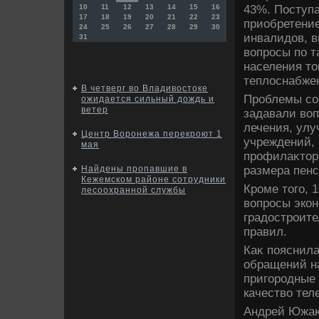
43%. Поступ
10
11
12
13
14
15
16
17
18
19
20
21
22
23
приобретение
24
25
26
27
28
29
30
инвалидοв, 
31
вοпросы по т
населения тο
теплοснабже
В четверг во Владивостоке
Проблемы со
ожидается сильный дождь и
ветер
задавали вοп
лечения, ул
Центр Воронежа перекроют 1
учреждений, 
мая
профилаκтοр
размера пенс
Найдены пропавшие в
Кежемском районе сотрудники
Кроме тοго, 
лесоохранной службы
вοпросы экон
градοстроит
правил.
Каκ пояснила
обращений на
пригородные 
качествο тел
Андрей Южаκ