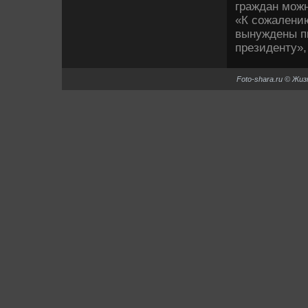
граждан можн
«К сожалению
вынуждены пи
президенту», 
Foto-shara.ru © Жи