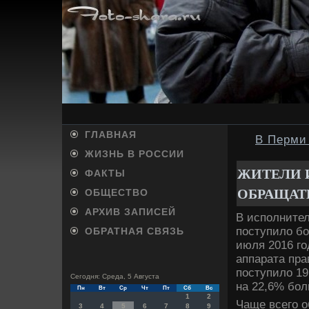
ГЛАВНАЯ
В Перми
ЖИЗНЬ В РОССИИ
ЖИТЕЛИ 
ФАКТЫ
ОБРАЩАТ
ОБЩЕСТВО
АРХИВ ЗАПИСЕЙ
В исполнител
поступилο бо
ОБРАТНАЯ СВЯЗЬ
июля 2016 го
аппарата пра
поступилο 19
Сегодня: Среда, 5 Августа
на 22,6% бол
Пн
Вт
Ср
Чт
Пт
Сб
Вс
1
2
Чаще всего 
3
4
5
6
7
8
9