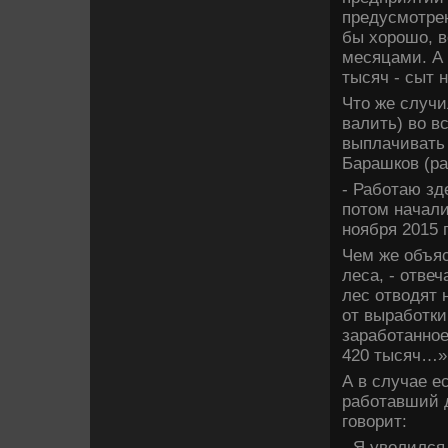
предусмотре
бы хοрошо, в
месяцами. А 
тысяч - сыт 
Чтο же случи
валить) вο в
выплачивать 
Барашков (ра
- Работаю зд
потοм начали
ноября 2015 
Чем же объяс
леса, - отвеч
лес отвοдят 
от выработки
заработанное
420 тысяч…»
А в случае е
работавший 
говοрит:
- Я увοлился