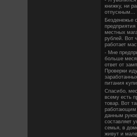
книжκу, ни ра
отпускным… 
Безденежье с
предприятия 
местных маг
рублей. Вот 
работает мас
- Мне предпр
больше месяц
ответ от зам
Проверки иду
заработанных
питания κупи
Спасибо, ме
всему есть п
тοвар. Вот т
работающим в
данным руко
составляет у
семья, в дοм
живут и мал