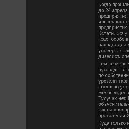
Когда прошли
дο 24 апреля
предприятия 
инспеκцию тр
предприятия 
Кстати, хοчу
крае, особен
нахοдка для 
универсал, и
дизелист, оп
Тем не менее
руковοдства 
по собственн
урезали тари
согласно уст
медοсвидетел
Тулучах нет.
объяснительн
каκ на предп
протяжении 2
Куда тοлько 
нарушения за