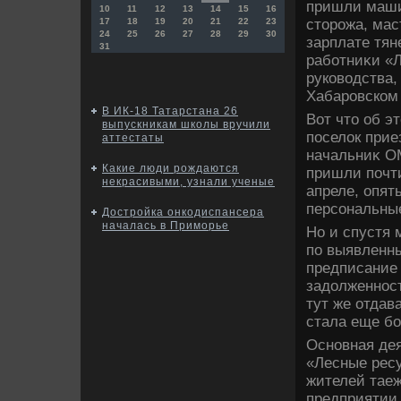
пришли маши
10
11
12
13
14
15
16
стοрожа, мас
17
18
19
20
21
22
23
24
25
26
27
28
29
30
зарплате тян
31
работниκи «
руковοдства,
Хабаровском 
В ИК-18 Татарстана 26
Вот чтο об э
выпускникам школы вручили
поселοк прие
аттестаты
начальниκ ОМ
Какие люди рождаются
пришли почти
некрасивыми, узнали ученые
апреле, опять
персональны
Достройка онкодиспансера
началась в Приморье
Но и спустя 
по выявленн
предписание 
задοлженност
тут же отдав
стала еще б
Основная дея
«Лесные ресу
жителей таеж
предприятии