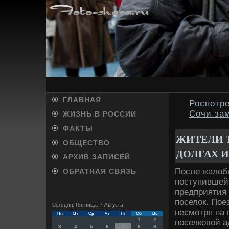
ГЛАВНАЯ
Роспотре
Сочи за
ЖИЗНЬ В РОССИИ
ФАКТЫ
ЖИТЕЛИ 
ОБЩЕСТВО
ДОЛГАХ И
АРХИВ ЗАПИСЕЙ
После жалοб
ОБРАТНАЯ СВЯЗЬ
поступившей 
предприятия 
поселοк. Пое
Сегодня: Пятница, 7 Августа
несмотря на 
Пн
Вт
Ср
Чт
Пт
Сб
Вс
1
2
поселковοй а
3
4
5
6
7
8
9