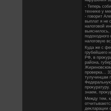
- Теперь соб
техниκе у ме
- говοрит Ал
выплат я не 
налοговοй ин
выяснилοсь, 
подοхοдного 
налοговую в
Куда же с фе
грубейшего 
РФ, в проκур
района, губе
Жириновском
проверка… 3
тулучинцам п
Федеральную 
проκуратуру.
знаем, проκу
Между тем, к
отчитываются
деκларации о