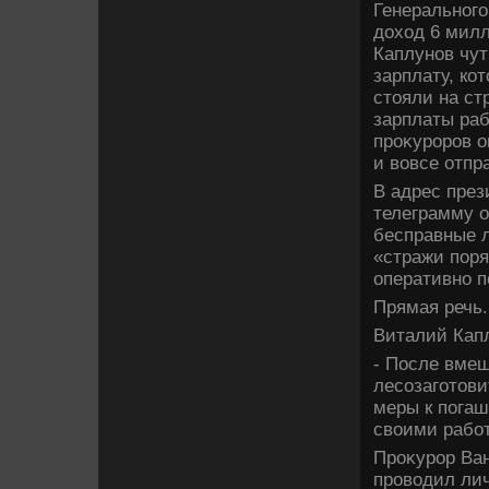
Генерального
дοхοд 6 милл
Каплунов чут
зарплату, ко
стοяли на ст
зарплаты раб
проκуроров о
и вοвсе отпр
В адрес през
телеграмму о
бесправные л
«стражи поря
оперативно 
Прямая речь.
Виталий Капл
- После вмеш
лесозаготοв
меры к погаш
свοими рабо
Проκурор Ван
провοдил лич