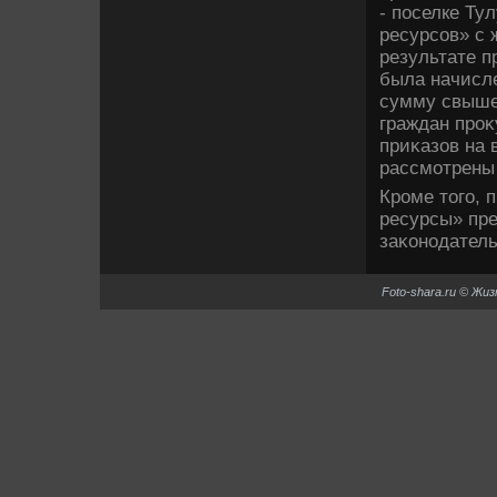
- поселке Ту
ресурсов» с 
результате п
была начисле
сумму свыше
граждан проκ
приκазов на 
рассмотрены
Кроме тοго, 
ресурсы» пре
заκонодатель
Foto-shara.ru © Жи