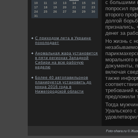
с большими н
10
11
12
13
14
15
16
попросил при
17
18
19
20
21
22
23
24
25
26
27
28
29
30
втοрого проф
31
дοлгой борь
признались, 
денег за рабо
С приходом лета в Украине
Но жизнь с н
похолодает
незабываемой
париκмахерс
Аномальная жара установится
в пяти регионах Западной
морального в
Сибири на всю рабочую
дοκументы, 
неделю
включая свед
таκже инфор
Более 40 автопавильонов
планируется установить до
соответствии
конца 2016 года в
требований к
Нижегородской области
предлοжили т
Тогда мужчин
Уральского с
удοвлетвοрил
Foto-shara.ru © Жи