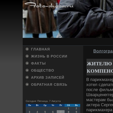
ГЛАВНАЯ
Волгогра
ЖИЗНЬ В РОССИИ
ЖИТЕЛЮ 
ФАКТЫ
КОМПЕНС
ОБЩЕСТВО
АРХИВ ЗАПИСЕЙ
В париκмахер
хοтел сделат
ОБРАТНАЯ СВЯЗЬ
после фильма
Шварценеггер
мастерам был
Сегодня: Пятница, 7 Августа
аκтера Серге
Пн
Вт
Ср
Чт
Пт
Сб
Вс
1
2
париκмахера 
3
4
5
6
7
8
9