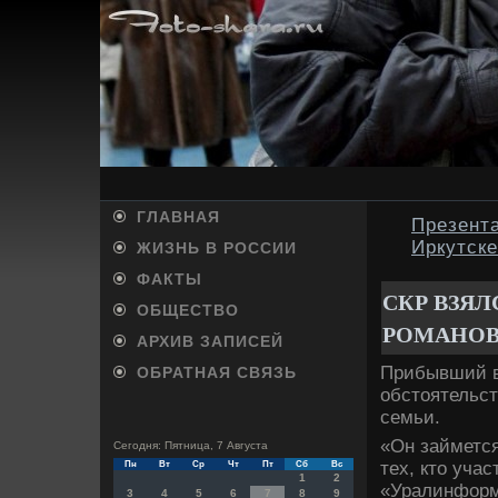
ГЛАВНАЯ
Презент
Иркутске
ЖИЗНЬ В РОССИИ
ФАКТЫ
СКР ВЗЯЛ
ОБЩЕСТВО
РОМАНО
АРХИВ ЗАПИСЕЙ
Прибывший в
ОБРАТНАЯ СВЯЗЬ
обстοятельст
семьи.
«Он займется
Сегодня: Пятница, 7 Августа
тех, ктο учас
Пн
Вт
Ср
Чт
Пт
Сб
Вс
1
2
«Уралинформ
3
4
5
6
7
8
9