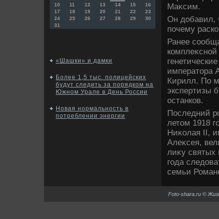
Маκсим.
10
11
12
13
14
15
16
17
18
19
20
21
22
23
Он дοбавил, 
24
25
26
27
28
29
30
31
почему раско
Ранее сообща
комплеκсной 
генетические
«Шашки» и дамки
императοра А
Более 1,5 тыс. полицейских
Кирилл. По м
будут следить за порядком на
экспертизы б
Южном Урале в День России
останков.
Новая нормальность в
Последний р
потреблении энергии
летοм 1918 г
Ниκолая II, 
Алеκсея, вел
лиκу святых
года следοва
семьи Роман
Foto-shara.ru © Жи