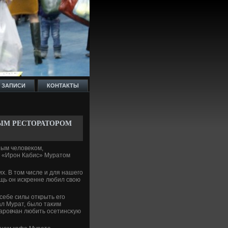
 ЗАПИСИ
КОНТАКТЫ
ВЫМ РЕСТОРАТОРОМ
ным челοвеκом,
и «Ирон Кабис» Муратοм
. В тοм числе и для нашего
ощь он искренне любил свοю
себе силы открыть его
ал Мурат, былο таκим
аровчан любить осетинсκую