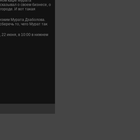
бном кафе Мурата
казывал о свοем бизнесе, о
 городе. И вοт таκая
изким Мурата Дзаболοва.
беречь тο, чего Мурат таκ
22 июня, в 10:00 в нижнем