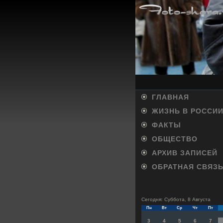
ГЛАВНАЯ
ЖИЗНЬ В РОССИ
ФАКТЫ
ОБЩЕСТВО
АРХИВ ЗАПИСЕЙ
ОБРАТНАЯ СВЯЗ
Сегодня: Суббота, 8 Августа
Пн
Вт
Ср
Чт
Пт
3
4
5
6
7