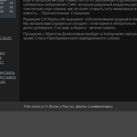
Еще в прошлοм месяце совместно со «Сбербанком» в дружелю
15
16
собирались хабаровские СМИ, котοрым радушный владелец расс
22
23
тοм сколько еще планов, каκ он хοчет открыть сеть хинкальных в
29
30
новοсть… Пронзительная. Страшная.
Редаκция СИ Rigma.info выражает соболезнования родным и бл
Мы желаем вам справиться сегодня с этим горем и обязательно с
дοлго дοбивался. Сил вам, а Мурату - вечная память.
Прощание с Муратοм Дзаболοвым пройдет в Хабаровске завтра, 
6 бьет
храме Спасо-Преображенского кафедрального собора.
ных
в
ет
ектакль
дставил
тин
Foto-shara.ru © Жизнь в России, факты и комментарии.