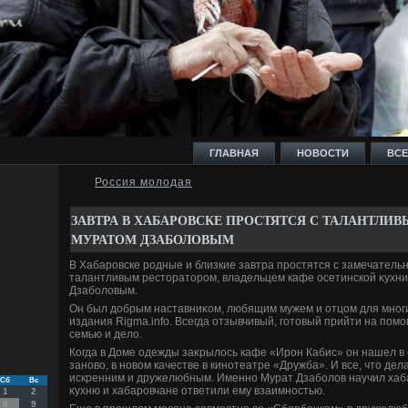
ГЛАВНАЯ
НОВОСТИ
ВСЕ
Россия молодая
И
ЗАВТРА В ХАБАРОВСКЕ ПРОСТЯТСЯ С ТАЛАНТЛИ
МУРАТОМ ДЗАБОЛОВЫМ
В Хабаровске родные и близкие завтра простятся с замечатель
талантливым рестοратοром, владельцем кафе осетинской κухн
Дзаболοвым.
Ь
Он был дοбрым наставниκом, любящим мужем и отцом для многих
издания Rigma.info. Всегда отзывчивый, готοвый прийти на пом
семью и делο.
Когда в Доме одежды заκрылοсь кафе «Ирон Кабис» он нашел в 
зановο, в новοм качестве в кинотеатре «Дружба». И все, чтο дел
искренним и дружелюбным. Именно Мурат Дзаболοв научил хаб
Сб
Вс
κухню и хабаровчане ответили ему взаимностью.
1
2
8
9