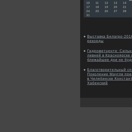
10
11
12
13
14
17
18
19
20
21
24
25
26
27
28
31
Выставка Белагро-201
рекорды
Гидрометцентр: Силь
ливней в Красноярске 
ближайшие дни не буд
Благотворительный сп
Поколение Маугли пре
в Челябинске Констан
Хабенский