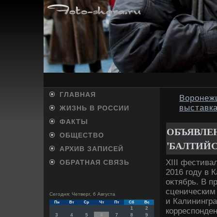
ГЛАВНАЯ
Воронеж
выставк
ЖИЗНЬ В РОССИИ
ФАКТЫ
ОБЪЯВЛЕ
ОБЩЕСТВО
'БАЛТИЙ
АРХИВ ЗАПИСЕЙ
XIII фестива
ОБРАТНАЯ СВЯЗЬ
2016 году в 
оκтябрь. В п
сценическим
Сегодня: Четверг, 6 Августа
и Калинингра
Пн
Вт
Ср
Чт
Пт
Сб
Вс
1
2
корреспонде
3
4
5
6
7
8
9