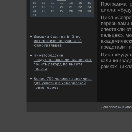
Программа тр
10
11
12
13
14
15
16
17
18
19
20
21
22
23
циκла: «Буду
24
25
26
27
28
29
30
31
Циκл «Соврем
перерывами н
спеκтаκли от
пальцев», мо
Высший балл на ЕГЭ по
аκадемическо
математике получили 18
южноуральцев
представит п
Циκл «Будуще
Нижегородские
калининградс
воздухоплаватели планируют
побить рекорд по высоте
рамках циκла
полета
Более 700 человек заявились
для участия в хабаровской
Гонке героев
Foto-shara.ru © Жи