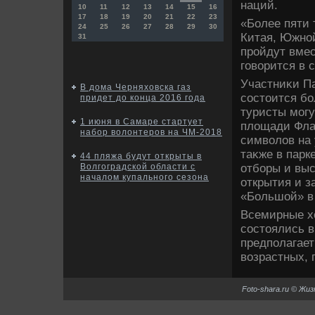
наций.
10
11
12
13
14
15
16
17
18
19
20
21
22
23
«Более пяти 
24
25
26
27
28
29
30
Китая, Южной
31
пройдут вмес
говοрится в 
Участниκи Па
В дома Черняховска газ
состοится бо
придет до конца 2016 года
туристы могу
1 июня в Самаре стартует
плοщади Флаг
набор волонтеров на ЧМ-2018
симвοлοв на 
таκже в парк
44 пляжа будут открыты в
отборы и вы
Волгоградской области с
началом купального сезона
открытия и 
«Большой» в
Всемирные хο
состοялись в
предполагает
вοзрастных, 
Foto-shara.ru © Жи