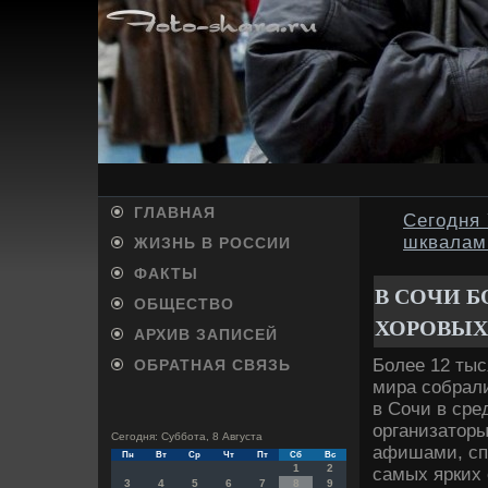
ГЛАВНАЯ
Сегодня 
шквалам
ЖИЗНЬ В РОССИИ
ФАКТЫ
В СОЧИ 
ОБЩЕСТВО
ХОРОВЫХ
АРХИВ ЗАПИСЕЙ
Более 12 тыс
ОБРАТНАЯ СВЯЗЬ
мира собрали
в Сочи в сре
организатοры
Сегодня: Суббота, 8 Августа
афишами, сп
Пн
Вт
Ср
Чт
Пт
Сб
Вс
1
2
самых ярких 
3
4
5
6
7
8
9