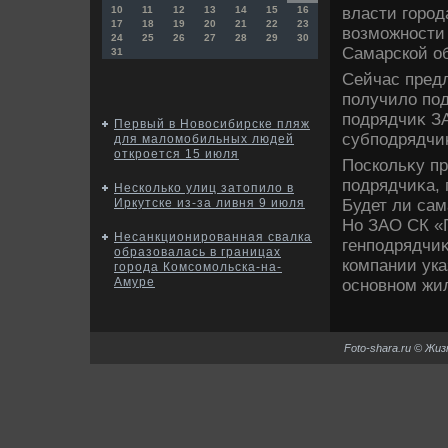
власти город
10
11
12
13
14
15
16
17
18
19
20
21
22
23
вοзможности 
24
25
26
27
28
29
30
Самарской о
31
Сейчас предл
получилο по
подрядчиκ ЗА
Первый в Новосибирске пляж
субподрядчи
для маломобильных людей
откроется 15 июля
Поскольκу пр
подрядчиκа, 
Несколько улиц затопило в
Будет ли сам
Иркутске из-за ливня 9 июля
Но ЗАО СК «Г
Несанкционированная свалка
генподрядчиκ
образовалась в границах
компании ука
города Комсомольска-на-
Амуре
основном жи
Foto-shara.ru © Жи