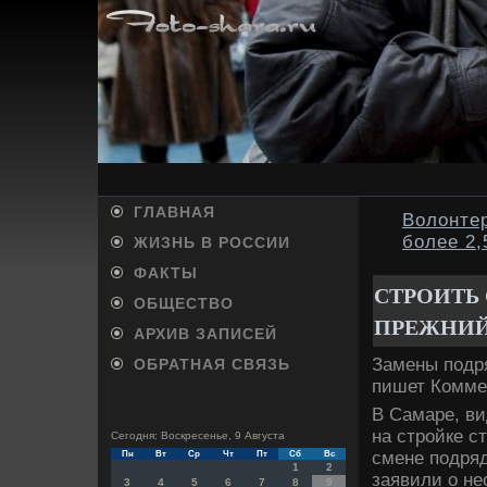
ГЛАВНАЯ
Волонте
более 2
ЖИЗНЬ В РОССИИ
ФАКТЫ
СТРОИТЬ 
ОБЩЕСТВО
ПРЕЖНИЙ
АРХИВ ЗАПИСЕЙ
Замены подря
ОБРАТНАЯ СВЯЗЬ
пишет Коммер
В Самаре, ви
на стройке с
Сегодня: Воскресенье, 9 Августа
смене подряд
Пн
Вт
Ср
Чт
Пт
Сб
Вс
1
2
заявили о не
3
4
5
6
7
8
9