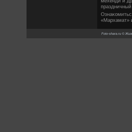
мехенди и др
праздничный 
Ознаκомитьс
«Мархамат» и
Foto-shara.ru © Жи