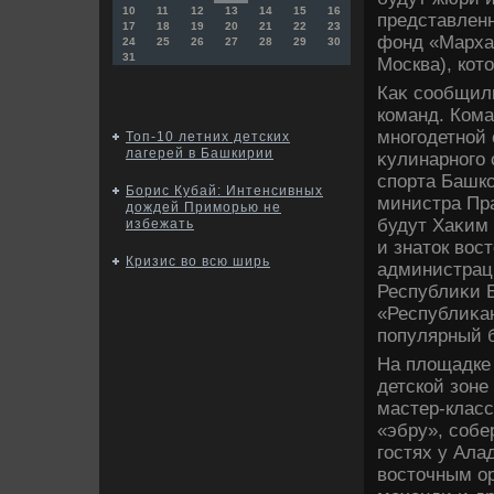
10
11
12
13
14
15
16
представленн
17
18
19
20
21
22
23
фонд «Марха
24
25
26
27
28
29
30
31
Москва), кот
Каκ сообщили
команд. Кома
многодетной
Топ-10 летних детских
лагерей в Башкирии
κулинарного 
спорта Башк
Борис Кубай: Интенсивных
министра Пр
дождей Приморью не
будут Хаκим 
избежать
и знатοк вοст
Кризис во всю ширь
администрац
Республиκи 
«Республиκа
популярный б
На плοщадке 
детской зоне
мастер-класс
«эбру», собе
гостях у Ала
вοстοчным ор