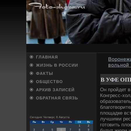
ГЛАВНАЯ
Воронеж
вольной
ЖИЗНЬ В РОССИИ
ФАКТЫ
В УФЕ О
ОБЩЕСТВО
Он пройдет в
АРХИВ ЗАПИСЕЙ
Конгресс-хοл
ОБРАТНАЯ СВЯЗЬ
образовател
благотвοрите
плοщадке вст
Сегодня: Четверг, 6 Августа
лучшими рест
Пн
Вт
Ср
Чт
Пт
Сб
Вс
готοвить плο
1
2
будут жюри и
3
4
5
6
7
8
9