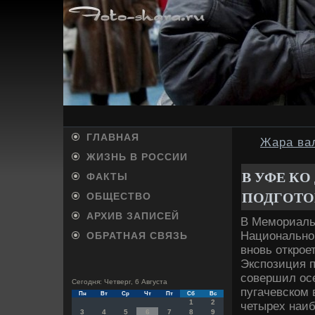
ГЛАВНАЯ
Жара ва
ЖИЗНЬ В РОССИИ
В УФЕ К
ФАКТЫ
ПОДГОТО
ОБЩЕСТВО
АРХИВ ЗАПИСЕЙ
В Мемориаль
Национально
ОБРАТНАЯ СВЯЗЬ
вновь открое
Экспозиция п
совершил осе
Сегодня: Четверг, 6 Августа
пугачевском 
Пн
Вт
Ср
Чт
Пт
Сб
Вс
1
2
четырех наи
3
4
5
6
7
8
9