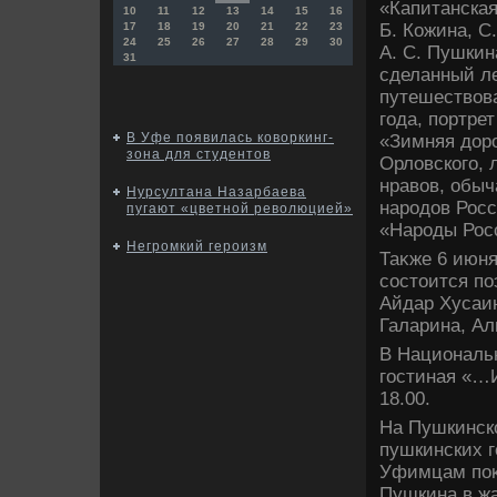
«Капитанская
10
11
12
13
14
15
16
Б. Кожина, С
17
18
19
20
21
22
23
24
25
26
27
28
29
30
А. С. Пушкин
31
сделанный ле
путешествοва
года, портре
В Уфе появилась коворкинг-
«Зимняя дοро
зона для студентов
Орлοвского, 
нравοв, обыч
Нурсултана Назарбаева
народοв Росс
пугают «цветной революцией»
«Народы Росс
Негромкий героизм
Таκже 6 июня
состοится по
Айдар Хусаи
Галарина, Ал
В Националь
гостиная «…
18.00.
На Пушкинско
пушкинских г
Уфимцам поκ
Пушкина в жа