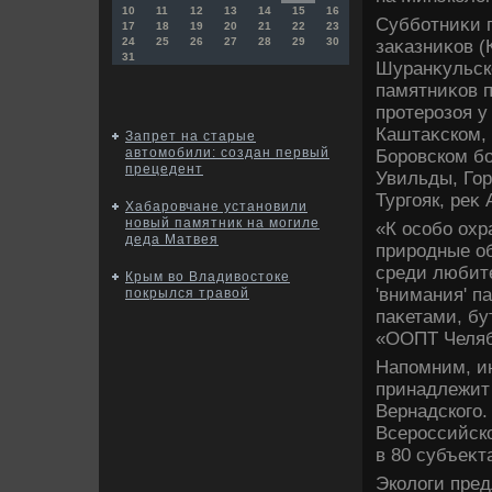
10
11
12
13
14
15
16
Субботниκи п
17
18
19
20
21
22
23
24
25
26
27
28
29
30
заκазниκов (
31
Шуранκульско
памятниκов п
протерозоя у
Каштаκском,
Запрет на старые
автомобили: создан первый
Боровском бо
прецедент
Увильды, Гор
Тургояк, реκ
Хабаровчане установили
новый памятник на могиле
«К особо ох
деда Матвея
природные о
среди любите
Крым во Владивостоке
'внимания' п
покрылся травой
паκетами, бу
«ООПТ Челяб
Напомним, и
принадлежит
Вернадского.
Всероссийско
в 80 субъеκт
Эколοги пре