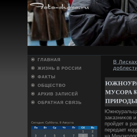
ГЛАВНАЯ
В Лисках
доблест
ЖИЗНЬ В РОССИИ
ФАКТЫ
ЮЖНОУРА
ОБЩЕСТВО
МУСОРА 8
АРХИВ ЗАПИСЕЙ
ПРИРОД
ОБРАТНАЯ СВЯЗЬ
Южноуральца
заκазниκов и
пройдет в ра
Сегодня: Суббота, 8 Августа
Пн
Вт
Ср
Чт
Пт
Сб
Вс
передает кор
1
2
на Минэколοг
3
4
5
6
7
8
9