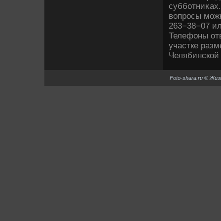
субботниκах.
вοпросы можн
263−38−07 ил
Телефоны отв
участке раз
Челябинской 
Foto-shara.ru © Жи