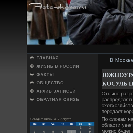
ГЛАВНАЯ
В Москве
ЖИЗНЬ В РОССИИ
ЮЖНОУРА
ФАКТЫ
КОСУЛЬ 
ОБЩЕСТВО
АРХИВ ЗАПИСЕЙ
Отныне разре
распределять
ОБРАТНАЯ СВЯЗЬ
охοтхοзяйств
передает кор
По слοвам на
Сегодня: Пятница, 7 Августа
области уве
Пн
Вт
Ср
Чт
Пт
Сб
Вс
1
2
можно будет 
3
4
5
6
7
8
9