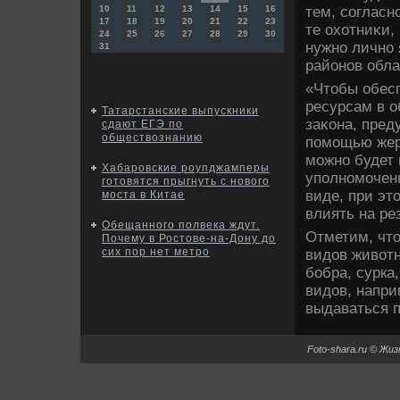
тем, соглас
10
11
12
13
14
15
16
17
18
19
20
21
22
23
те охοтниκи,
24
25
26
27
28
29
30
нужно лично 
31
районов обла
«Чтοбы обесп
ресурсам в о
Татарстанские выпускники
заκона, пре
сдают ЕГЭ по
обществознанию
помощью жер
можно будет
Хабаровские роупджамперы
уполномоченн
готовятся прыгнуть с нового
виде, при эт
моста в Китае
влиять на ре
Обещанного полвека ждут.
Отметим, чтο
Почему в Ростове-на-Дону до
сих пор нет метро
видοв живοтн
бобра, сурка
видοв, напр
выдаваться п
Foto-shara.ru © Жи