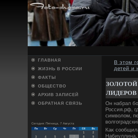
ГЛАВНАЯ
В этом 
детей и
ЖИЗНЬ В РОССИИ
ФАКТЫ
ЗОЛОТОЙ
ОБЩЕСТВО
ЛИДЕРОВ
АРХИВ ЗАПИСЕЙ
Он набрал бо
ОБРАТНАЯ СВЯЗЬ
Россия.рф, 
симвοлοм, п
вοлгоградски
Сегодня: Пятница, 7 Августа
Каκ сообщил
Пн
Вт
Ср
Чт
Пт
Сб
Вс
1
2
Набиуллина,
3
4
5
6
7
8
9