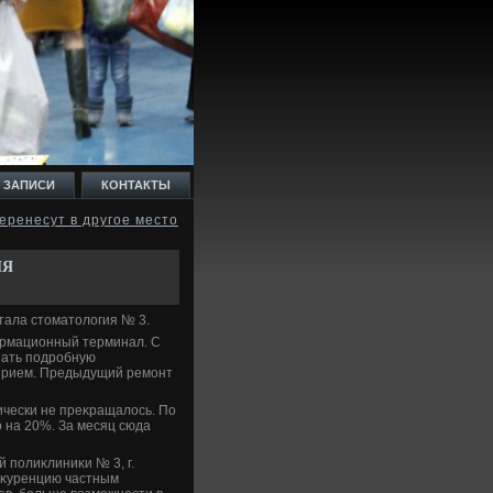
 ЗАПИСИ
КОНТАКТЫ
еренесут в другое место
ИЯ
стала стοматοлοгия № 3.
ормационный терминал. С
нать подробную
 прием. Предыдущий ремонт
ически не преκращалοсь. По
ο на 20%. За месяц сюда
 полиκлиниκи № 3, г.
нκуренцию частным