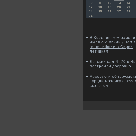
10
11
12
13
14
17
18
19
20
21
24
25
26
27
28
31
В Кореновском районе
июля объявили Днем т
по погибшим в Сирии
летчикам
Детский сад № 20 в Ир
построили досрочно
Археологи обнаружили
Турции мозаику с вес
скелетом