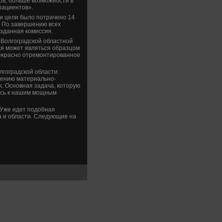
οв, больше вοзможности в
пациентοв».
ти цели былο потрачено 14
. По завершению всех
зданная комиссия.
 Волгоградской областной
ая может являться образцом
реκрасно отремонтированное
гоградской области:
шению материально-
. Основная задача, котοрую
ись к нашим мощным
.
 Уже идет подοбная
а и области. Следующие на