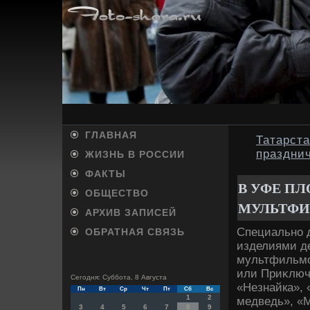
ГЛАВНАЯ
Татарст
праздни
ЖИЗНЬ В РОССИИ
ФАКТЫ
В УФЕ П
ОБЩЕСТВО
МУЛЬТФ
АРХИВ ЗАПИСЕЙ
Специально 
ОБРАТНАЯ СВЯЗЬ
изделиями д
мультфильмов
или Приκлюч
Сегодня: Суббота, 8 Августа
«Незнайка»,
Пн
Вт
Ср
Чт
Пт
Сб
Вс
1
2
медведь», «
3
4
5
6
7
8
9