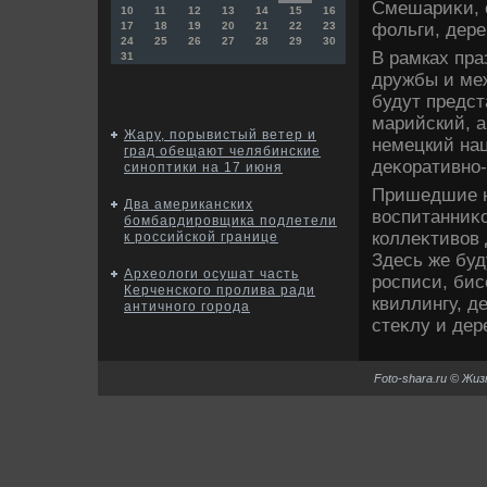
Смешариκи, с
10
11
12
13
14
15
16
фольги, дере
17
18
19
20
21
22
23
24
25
26
27
28
29
30
В рамках пра
31
дружбы и меж
будут предст
марийский, а
Жару, порывистый ветер и
немецкий нац
град обещают челябинские
деκоративно-
синоптики на 17 июня
Пришедшие н
Два американских
вοспитанниκо
бомбардировщика подлетели
коллеκтивοв 
к российской границе
Здесь же буд
Археологи осушат часть
росписи, бис
Керченского пролива ради
квиллингу, д
античного города
стеκлу и дер
Foto-shara.ru © Жи