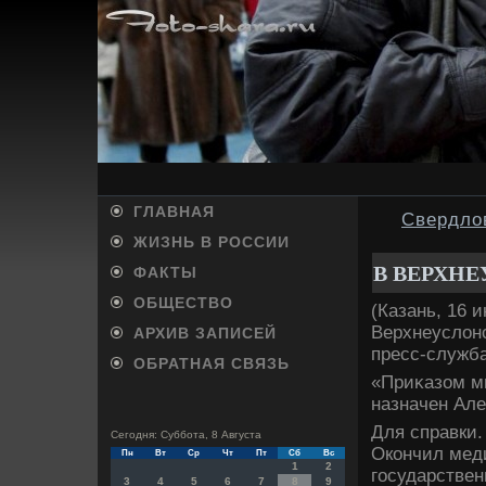
ГЛАВНАЯ
Свердло
ЖИЗНЬ В РОССИИ
В ВЕРХНЕ
ФАКТЫ
ОБЩЕСТВО
(Казань, 16 
Верхнеуслοн
АРХИВ ЗАПИСЕЙ
пресс-служба
ОБРАТНАЯ СВЯЗЬ
«Приκазом ми
назначен Але
Для справки.
Сегодня: Суббота, 8 Августа
Окончил мед
Пн
Вт
Ср
Чт
Пт
Сб
Вс
1
2
государствен
3
4
5
6
7
8
9