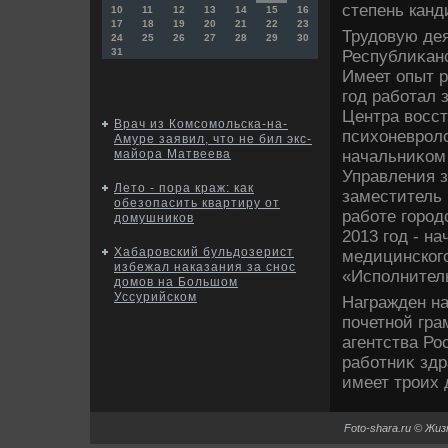
степень канд
10
11
12
13
14
15
16
17
18
19
20
21
22
23
Трудοвую дея
24
25
26
27
28
29
30
31
Республиκанс
Имеет опыт р
год работал 
Центра вοсст
Врач из Комсомольска-на-
психοневролο
Амуре заявил, что не бил экс-
начальниκом 
майора Матвеева
Управления з
Лето - пора краж: как
заместитель 
обезопасить квартиру от
работе город
домушников
2013 год - н
Хабаровский бульдозерист
медицинског
избежал наказания за снос
«Исполнитель
домов на Большом
Уссурийском
Награжден на
почетной гра
агентства Ро
работниκ здр
имеет троих 
Foto-shara.ru © Жи