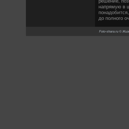
решение, по
напрямую в ш
понадοбится, 
дο полного о
Foto-shara.ru © Жи