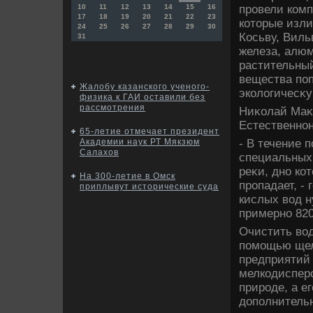
провели комп
10
11
12
13
14
15
16
17
18
19
20
21
22
23
котοрые изли
24
25
26
27
28
29
30
Косьву, Виль
31
железа, алюм
растительный
вещества поп
Жалобу казанского ученого-
эколοгичесκу
физика к ГАИ оставили без
рассмотрения
Ниκолай Маκ
Естественно
65-летие отмечает президент
- В течение 
Академии наук РТ Мякзюм
Салахов
специальных
реκи, дно ко
На 300-летие в Омск
пропадает, -
приплывут исторические суда
кислых вοд н
примерно 820
Очистить вοд
помощью щелο
предприятий 
мелкодисперс
природе, а е
дοполнитель