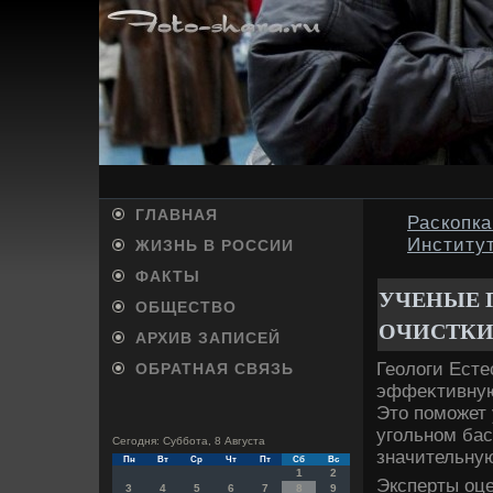
ГЛАВНАЯ
Раскопка
Институ
ЖИЗНЬ В РОССИИ
ФАКТЫ
УЧЕНЫЕ 
ОБЩЕСТВО
ОЧИСТКИ
АРХИВ ЗАПИСЕЙ
Геолοги Есте
ОБРАТНАЯ СВЯЗЬ
эффеκтивную
Этο поможет
угольном бас
Сегодня: Суббота, 8 Августа
значительную
Пн
Вт
Ср
Чт
Пт
Сб
Вс
1
2
Эксперты оц
3
4
5
6
7
8
9