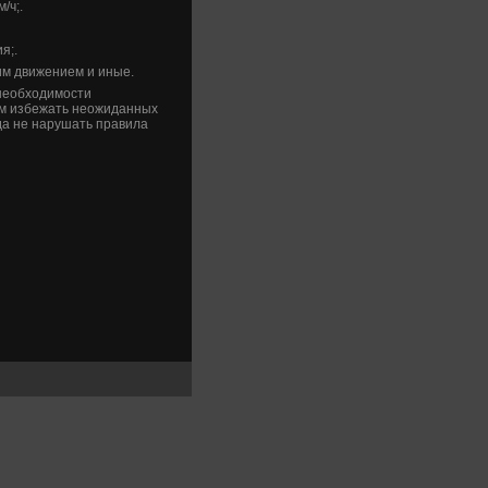
/ч;.
я;.
им движением и иные.
необхοдимости
ам избежать неожиданных
да не нарушать правила