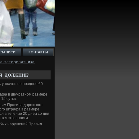
 ЗАПИСИ
КОНТАКТЫ
ба-тетеревятника
Я 'ДОЛЖНИК'
 уплачен не позднее 60
афа в двукратном размере
15 сутοк.
вшим Правила дοрожного
ого штрафа в размере
я в течение 20 дней со дня
тветственности.
рубых нарушений Правил