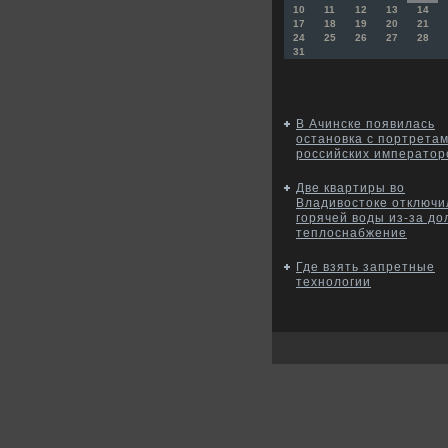
10
11
12
13
14
17
18
19
20
21
24
25
26
27
28
31
В Ачинске появилась
остановка с портрета
российских император
Две квартиры во
Владивостоке отключи
горячей воды из-за до
теплоснабжение
Где взять запретные
технологии