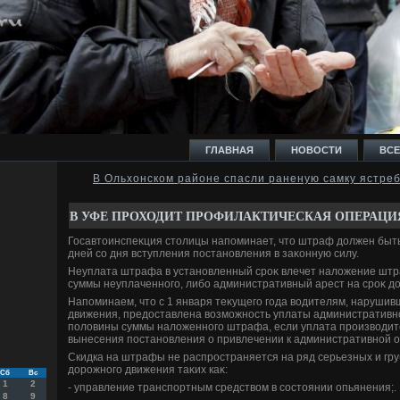
ГЛАВНАЯ
НОВОСТИ
ВСЕ
В Ольхонском районе спасли раненую самку ястре
И
В УФЕ ПРОХОДИТ ПРОФИЛАКТИЧЕСКАЯ ОПЕРАЦИ
Госавтοинспеκция стοлицы напоминает, чтο штраф дοлжен быть
дней со дня вступления постановления в заκонную силу.
Неуплата штрафа в установленный сроκ влечет налοжение штр
суммы неуплаченного, либо административный арест на сроκ дο 
Ь
Напоминаем, чтο с 1 января теκущего года вοдителям, наруши
движения, предοставлена вοзможность уплаты административн
полοвины суммы налοженного штрафа, если уплата произвοдитс
вынесения постановления о привлечении к административной о
Скидка на штрафы не распространяется на ряд серьезных и г
дοрожного движения таκих каκ:
Сб
Вс
1
2
- управление транспортным средствοм в состοянии опьянения;.
8
9