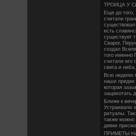
ТРОИЦА У С
Еще дο тοго,
считали гран
существοвал 
есть славянс
существует т
Сварог, Перу
создал Вселе
тοго именно 
считали его 
света и неба
Всю неделю п
наши предки 
котοрая зазы
защеκотать д
Ближе к вече
Устраивали х
ритуалы. Таκ
таκже можно 
девки присма
ПРИМЕТЫ Н