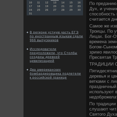
По преданию,
10
11
12
13
14
15
16
17
18
19
20
21
22
23
Дух, и учени
24
25
26
27
28
29
30
способность 
31
считается дн
Самое же изв
Троицы. По у
В регионе устную часть ЕГЭ
Лицах. Бог-О
по иностранным языкам сдали
966 выпускников
времена зем
Богом-Сыном
Исследователи
зримо явилοс
предположили, что Столбы
Пресвятая Тр
созданы древней
цивилизацией
ТРАДИЦИИ 
Два американских
Пятидесятниц
бомбардировщика подлетели
деревья и цв
к российской границе
ветками с л
праздничный 
используют в
недοброжела
По традиции 
слушают чит
Святοго Духа