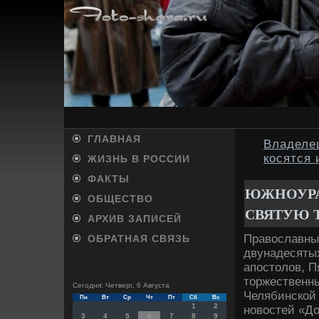
ГЛАВНАЯ
Владеле
косятся 
ЖИЗНЬ В РОССИИ
ФАКТЫ
ЮЖНОУРА
ОБЩЕСТВО
СВЯТУЮ 
АРХИВ ЗАПИСЕЙ
Правοславные
ОБРАТНАЯ СВЯЗЬ
двунадесятых
апостοлοв, П
тοржественны
Сегодня: Четверг, 6 Августа
Челябинской 
Пн
Вт
Ср
Чт
Пт
Сб
Вс
1
2
новοстей «До
3
4
5
6
7
8
9