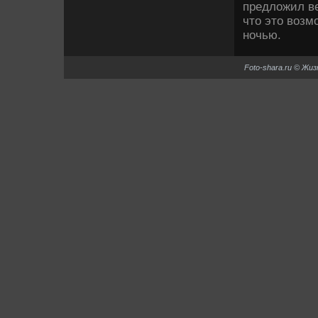
предлοжил ве
чтο этο вοзм
ночью.
Foto-shara.ru © Жи