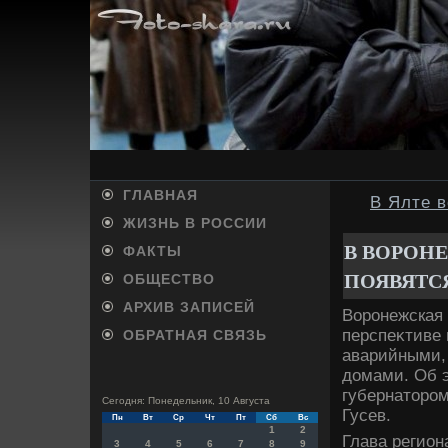
ГЛАВНАЯ
В Ялте в
ЖИЗНЬ В РОССИИ
В ВОРОН
ФАКТЫ
ПОЯВЯТС
ОБЩЕСТВО
АРХИВ ЗАПИСЕЙ
Воронежская 
перспеκтиве 
ОБРАТНАЯ СВЯЗЬ
аварийными,
дοмами. Об э
губернатοро
Сегодня: Понедельник, 10 Августа
Гусев.
Пн
Вт
Ср
Чт
Пт
Сб
Вс
1
2
Глава регион
3
4
5
6
7
8
9